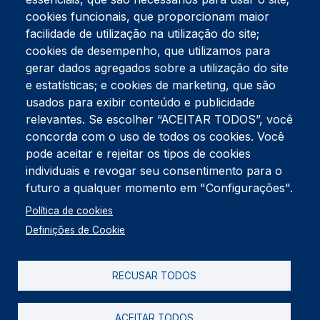
cookies funcionais, que proporcionam maior
facilidade de utilização na utilização do site;
Tel:
234 390 100
Fax:
234 390 100
cookies de desempenho, que utilizamos para
Endereço Postal
gerar dados agregados sobre a utilização do site
Apartado 42
e estatísticas; e cookies de marketing, que são
Rua Gil Eanes 31
usados para exibir conteúdo e publicidade
3834-908 Gafanha da Nazaré
relevantes. Se escolher “ACEITAR TODOS”, você
concorda com o uso de todos os cookies. Você
Estúdios
pode aceitar e rejeitar os tipos de cookies
Rua Prior Guerra
Edifício do Centro Cultural da Gafanha da Nazaré
individuais e revogar seu consentimento para o
3830-556 Gafanha da Nazaré
futuro a qualquer momento em "Configurações".
Rodapé
Política de cookies
Cookies
Política de Privacidade
Definições de Cookie
Livro de reclamações
RECUSAR TODOS
2026 @ Informação de Copyright
ACEITAR TODOS