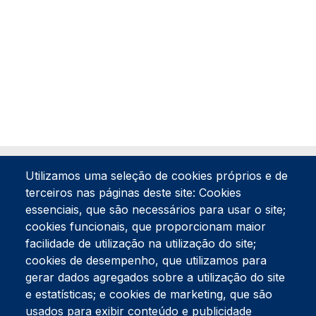
Utilizamos uma seleção de cookies próprios e de
terceiros nas páginas deste site: Cookies
essenciais, que são necessários para usar o site;
cookies funcionais, que proporcionam maior
facilidade de utilização na utilização do site;
Tel:
234 390 100
Fax:
234 390 100
cookies de desempenho, que utilizamos para
gerar dados agregados sobre a utilização do site
Endereço Postal
Apartado 42
e estatísticas; e cookies de marketing, que são
Rua Gil Eanes 31
usados para exibir conteúdo e publicidade