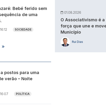
zaré: Bebé ferido sem
01.08.2026
sequência de uma
O Associativismo é a
.
força que une e move
16:12
SOCIEDADE
Município
Rui Dias
s
 a postos para uma
e verão – Noite
16:07
POLÍTICA