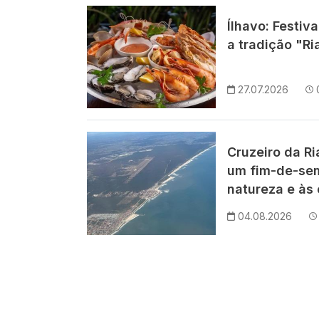
Imagem
Ílhavo: Festiv
a tradição "Ri
27.07.2026
Imagem
Cruzeiro da R
um fim-de-se
natureza e às 
04.08.2026