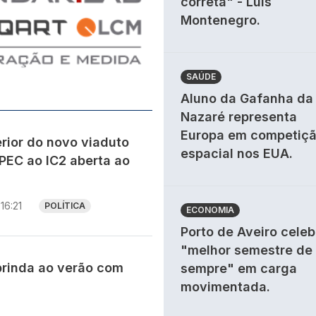
correta" - Luís
Montenegro.
SAÚDE
Aluno da Gafanha da
Nazaré representa
Europa em competiç
rior do novo viaduto
espacial nos EUA.
PEC ao IC2 aberta ao
16:21
POLÍTICA
ECONOMIA
Porto de Aveiro celeb
"melhor semestre de
brinda ao verão com
sempre" em carga
movimentada.