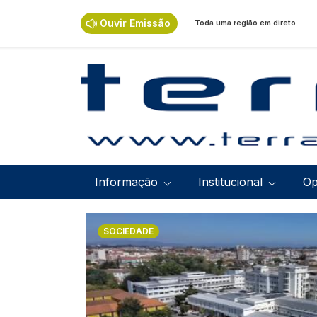
Passar para o conteúdo principal
Ouvir Emissão
Toda uma região em direto
Navegação principal
Informação
Institucional
Op
Imagem
SOCIEDADE