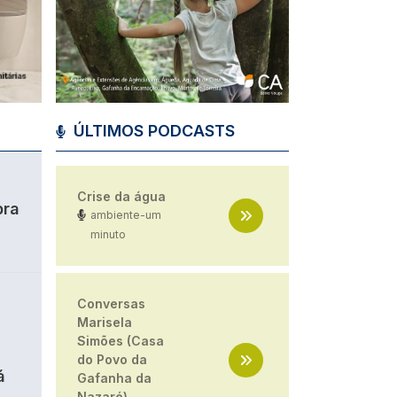
ÚLTIMOS PODCASTS
Crise da água
bra
ambiente-um
minuto
Conversas
Marisela
Simões (Casa
do Povo da
á
Gafanha da
Nazaré)