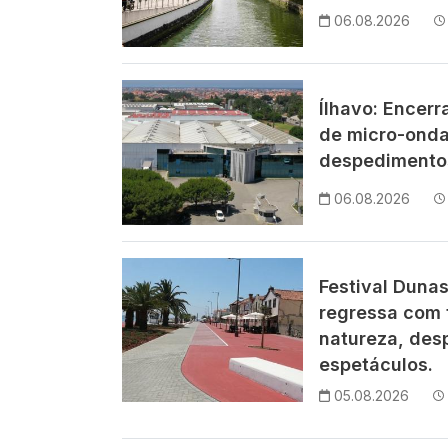
06.08.2026
Imagem
Ílhavo: Encer
de micro-ond
despedimentos
06.08.2026
Imagem
Festival Duna
regressa com 
natureza, des
espetáculos.
05.08.2026