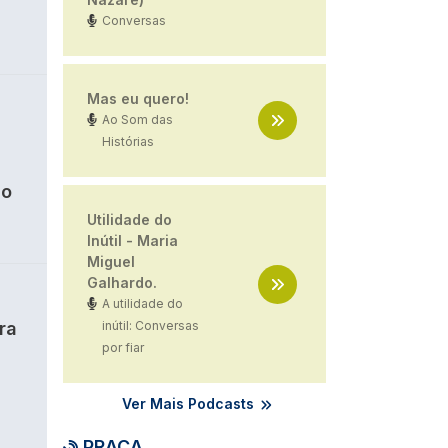
Conversas
Mas eu quero!
Ao Som das
Histórias
ão
Utilidade do
Inútil - Maria
Miguel
Galhardo.
A utilidade do
ra
inútil: Conversas
por fiar
Ver Mais Podcasts
PRAÇA