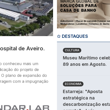
DESTAQUES
spital de Aveiro.
CULTURA
Museu Marítimo cele
rio conheceu mais um
89 anos em Agosto.
dicação do projeto de
e. O plano de expansão do
aragem com a impugnação
ECONOMIA
Estarreja: "Aposta
estratégica na
descarbonização est