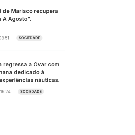
al de Marisco recupera
a A Agosto".
08:51
SOCIEDADE
ia regressa a Ovar com
mana dedicado à
experiências náuticas.
16:24
SOCIEDADE