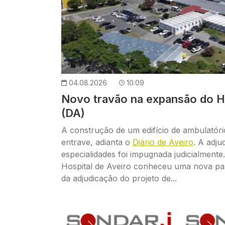
04.08.2026
10:09
Novo travão na expansão do Ho
(DA)
A construção de um edifício de ambulató
entrave, adianta o
Diário de Aveiro
. A adju
especialidades foi impugnada judicialment
Hospital de Aveiro conheceu uma nova p
da adjudicação do projeto de...