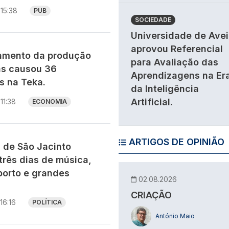
15:38
PUB
SOCIEDADE
Universidade de Avei
aprovou Referencial
ramento da produção
para Avaliação das
as causou 36
Aprendizagens na Er
 na Teka.
da Inteligência
Artificial.
11:38
ECONOMIA
ARTIGOS DE OPINIÃO
s de São Jacinto
três dias de música,
porto e grandes
02.08.2026
CRIAÇÃO
16:16
POLÍTICA
António Maio