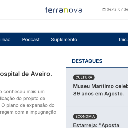
Sexta, 07 d
Men
inião
Podcast
Suplemento
Inic
DESTAQUES
spital de Aveiro.
CULTURA
Museu Marítimo cele
rio conheceu mais um
89 anos em Agosto.
dicação do projeto de
e. O plano de expansão do
aragem com a impugnação
ECONOMIA
Estarreja: "Aposta