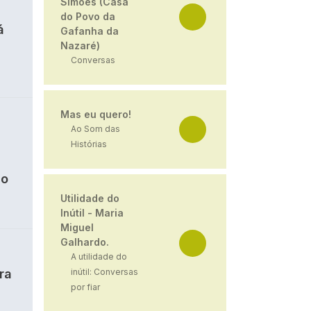
Simões (Casa
do Povo da
á
Gafanha da
Nazaré)
Conversas
Mas eu quero!
Ao Som das
Histórias
ão
Utilidade do
Inútil - Maria
Miguel
Galhardo.
A utilidade do
ra
inútil: Conversas
por fiar