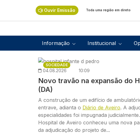
Passar para o conteúdo principal
Ouvir Emissão
Toda uma região em direto
Navegação principal
Informação
Institucional
Op
Imagem
SOCIEDADE
04.08.2026
10:09
Novo travão na expansão do Ho
(DA)
A construção de um edifício de ambulató
entrave, adianta o
Diário de Aveiro
. A adju
especialidades foi impugnada judicialment
Hospital de Aveiro conheceu uma nova p
da adjudicação do projeto de...