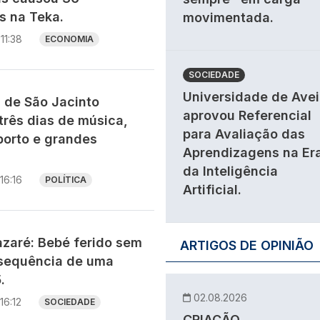
 na Teka.
movimentada.
11:38
ECONOMIA
SOCIEDADE
Universidade de Avei
s de São Jacinto
aprovou Referencial
três dias de música,
para Avaliação das
porto e grandes
Aprendizagens na Er
da Inteligência
16:16
POLÍTICA
Artificial.
zaré: Bebé ferido sem
ARTIGOS DE OPINIÃO
sequência de uma
.
02.08.2026
16:12
SOCIEDADE
CRIAÇÃO