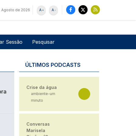
e Agosto de 2026
A
A
+
-
u de utilizador
Pesquisar
iar Sessão
ÚLTIMOS PODCASTS
Crise da água
bra
ambiente-um
minuto
Conversas
Marisela