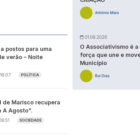
António Maio
s
01.08.2026
O Associativismo é a
 a postos para uma
força que une e move
e verão – Noite
Município
16:07
POLÍTICA
Rui Dias
al de Marisco recupera
a A Agosto".
08:51
SOCIEDADE