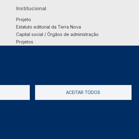
Institucional
Projeto
Estatuto editorial da Terra Nova
Capital social / Órgãos de administração
Projetos
Opinião
Podcast
Suplemento
ACEITAR TODOS
tica de Privacidade
Livro de reclamações
2026 @ Informação de Copyright