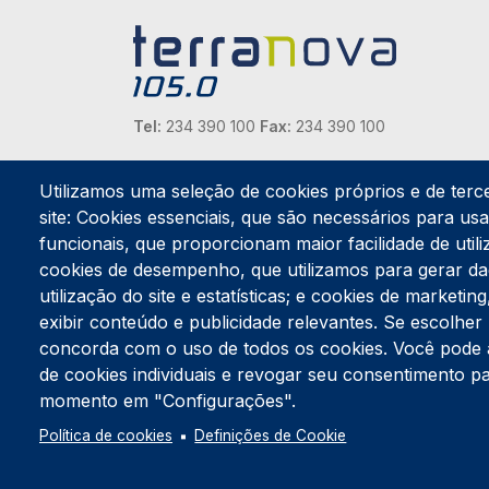
Tel:
234 390 100
Fax:
234 390 100
Endereço Postal
Apartado 42
Utilizamos uma seleção de cookies próprios e de terc
Rua Gil Eanes 31
site: Cookies essenciais, que são necessários para usar
3834-908 Gafanha da Nazaré
funcionais, que proporcionam maior facilidade de utiliz
cookies de desempenho, que utilizamos para gerar d
Estúdios
utilização do site e estatísticas; e cookies de marketi
Rua Prior Guerra
exibir conteúdo e publicidade relevantes. Se escolh
Edifício do Centro Cultural da Gafanha da Nazaré
3830-556 Gafanha da Nazaré
concorda com o uso de todos os cookies. Você pode ace
de cookies individuais e revogar seu consentimento p
momento em "Configurações".
Política de cookies
Definições de Cookie