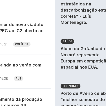
estratégica na
descarbonização est
correta" - Luís
Montenegro.
rior do novo viaduto
PEC ao IC2 aberta ao
SAÚDE
16:21
POLÍTICA
Aluno da Gafanha da
Nazaré representa
Europa em competiç
brinda ao verão com
espacial nos EUA.
15:38
PUB
ECONOMIA
Porto de Aveiro celeb
ramento da produção
"melhor semestre de
as causou 36
sempre" em carga