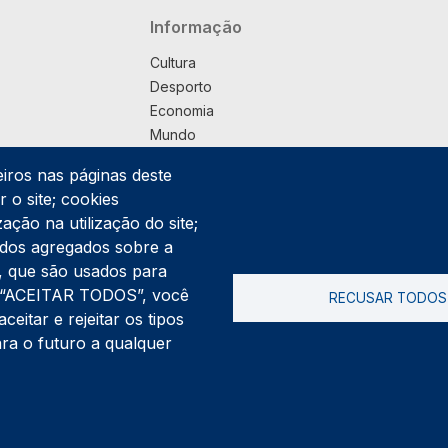
Navegação principal
Informação
Cultura
Desporto
Economia
Mundo
Música
eiros nas páginas deste
País
 o site; cookies
Política
ação na utilização do site;
Praça
ados agregados sobre a
Pub
ng, que são usados para
Saúde
er “ACEITAR TODOS”, você
RECUSAR TODOS
Sociedade
itar e rejeitar os tipos
Rodapé
ara o futuro a qualquer
Cookies
Polí