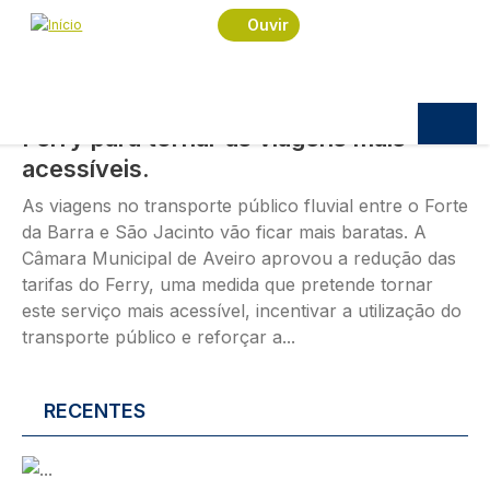
Passar para o conteúdo principal
Imagem
Ouvir
POLÍTICA
07.08.2026
10:10
Câmara Municipal reduz tarifas do
Ferry para tornar as viagens mais
acessíveis.
As viagens no transporte público fluvial entre o Forte
da Barra e São Jacinto vão ficar mais baratas. A
Câmara Municipal de Aveiro aprovou a redução das
tarifas do Ferry, uma medida que pretende tornar
este serviço mais acessível, incentivar a utilização do
transporte público e reforçar a...
RECENTES
Imagem