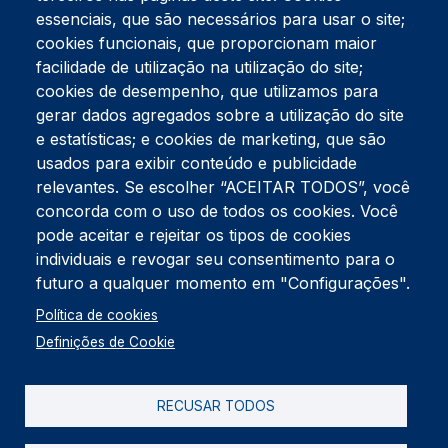
essenciais, que são necessários para usar o site;
cookies funcionais, que proporcionam maior
facilidade de utilização na utilização do site;
Tel:
234 390 100
Fax:
234 390 100
cookies de desempenho, que utilizamos para
Endereço Postal
gerar dados agregados sobre a utilização do site
Apartado 42
e estatísticas; e cookies de marketing, que são
Rua Gil Eanes 31
usados para exibir conteúdo e publicidade
3834-908 Gafanha da Nazaré
relevantes. Se escolher “ACEITAR TODOS”, você
concorda com o uso de todos os cookies. Você
Estúdios
pode aceitar e rejeitar os tipos de cookies
Rua Prior Guerra
Edifício do Centro Cultural da Gafanha da Nazaré
individuais e revogar seu consentimento para o
3830-556 Gafanha da Nazaré
futuro a qualquer momento em "Configurações".
Rodapé
Política de cookies
Cookies
Política de Privacidade
Definições de Cookie
Livro de reclamações
RECUSAR TODOS