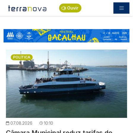
Passar para o conteúdo principal
Ouvir
Imagem
POLÍTICA
07.08.2026
10:10
Câmara Municipal reduz tarifas do