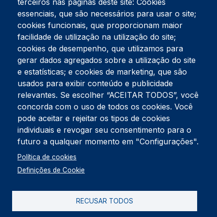
terceiros nas páginas deste site: Cookies
essenciais, que são necessários para usar o site;
cookies funcionais, que proporcionam maior
facilidade de utilização na utilização do site;
Tel:
234 390 100
Fax:
234 390 100
cookies de desempenho, que utilizamos para
Endereço Postal
gerar dados agregados sobre a utilização do site
Apartado 42
e estatísticas; e cookies de marketing, que são
Rua Gil Eanes 31
usados para exibir conteúdo e publicidade
3834-908 Gafanha da Nazaré
relevantes. Se escolher “ACEITAR TODOS”, você
concorda com o uso de todos os cookies. Você
Estúdios
pode aceitar e rejeitar os tipos de cookies
Rua Prior Guerra
Edifício do Centro Cultural da Gafanha da Nazaré
individuais e revogar seu consentimento para o
3830-556 Gafanha da Nazaré
futuro a qualquer momento em "Configurações".
Rodapé
Política de cookies
Cookies
Política de Privacidade
Definições de Cookie
Livro de reclamações
RECUSAR TODOS