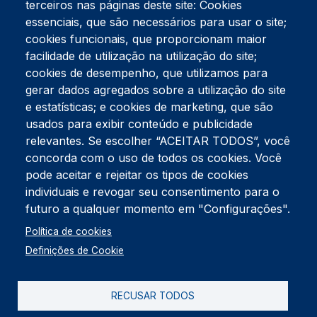
terceiros nas páginas deste site: Cookies
essenciais, que são necessários para usar o site;
cookies funcionais, que proporcionam maior
facilidade de utilização na utilização do site;
Tel:
234 390 100
Fax:
234 390 100
cookies de desempenho, que utilizamos para
Endereço Postal
gerar dados agregados sobre a utilização do site
Apartado 42
e estatísticas; e cookies de marketing, que são
Rua Gil Eanes 31
usados para exibir conteúdo e publicidade
3834-908 Gafanha da Nazaré
relevantes. Se escolher “ACEITAR TODOS”, você
concorda com o uso de todos os cookies. Você
Estúdios
pode aceitar e rejeitar os tipos de cookies
Rua Prior Guerra
Edifício do Centro Cultural da Gafanha da Nazaré
individuais e revogar seu consentimento para o
3830-556 Gafanha da Nazaré
futuro a qualquer momento em "Configurações".
Rodapé
Política de cookies
Cookies
Política de Privacidade
Definições de Cookie
Livro de reclamações
RECUSAR TODOS