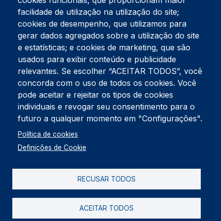
cookies funcionais, que proporcionam maior
facilidade de utilização na utilização do site;
Tel:
234 390 100
Fax:
234 390 100
cookies de desempenho, que utilizamos para
Endereço Postal
gerar dados agregados sobre a utilização do site
Apartado 42
e estatísticas; e cookies de marketing, que são
Rua Gil Eanes 31
usados para exibir conteúdo e publicidade
3834-908 Gafanha da Nazaré
relevantes. Se escolher “ACEITAR TODOS”, você
concorda com o uso de todos os cookies. Você
Estúdios
pode aceitar e rejeitar os tipos de cookies
Rua Prior Guerra
Edifício do Centro Cultural da Gafanha da Nazaré
individuais e revogar seu consentimento para o
3830-556 Gafanha da Nazaré
futuro a qualquer momento em "Configurações".
Rodapé
Política de cookies
Cookies
Política de Privacidade
Definições de Cookie
Livro de reclamações
RECUSAR TODOS
2026 @ Informação de Copyright
ACEITAR TODOS