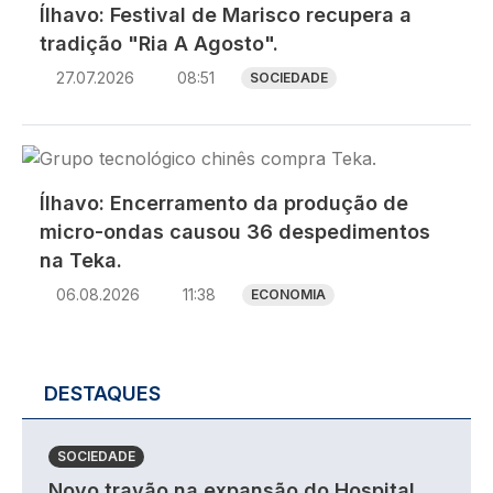
Ílhavo: Festival de Marisco recupera a
tradição "Ria A Agosto".
27.07.2026
08:51
SOCIEDADE
Imagem
Ílhavo: Encerramento da produção de
micro-ondas causou 36 despedimentos
na Teka.
06.08.2026
11:38
ECONOMIA
DESTAQUES
SOCIEDADE
Novo travão na expansão do Hospital