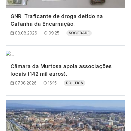
GNR: Traficante de droga detido na
Gafanha da Encarnação.
08.08.2026
09:25
SOCIEDADE
Imagem
Câmara da Murtosa apoia associações
locais (142 mil euros).
07.08.2026
16:15
POLÍTICA
Imagem