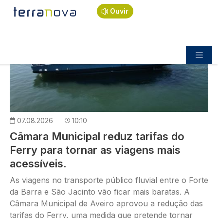
Passar para o conteúdo principal
Imagem
Ouvir
POLÍTICA
07.08.2026
10:10
Câmara Municipal reduz tarifas do
Ferry para tornar as viagens mais
acessíveis.
As viagens no transporte público fluvial entre o Forte
da Barra e São Jacinto vão ficar mais baratas. A
Câmara Municipal de Aveiro aprovou a redução das
tarifas do Ferry, uma medida que pretende tornar