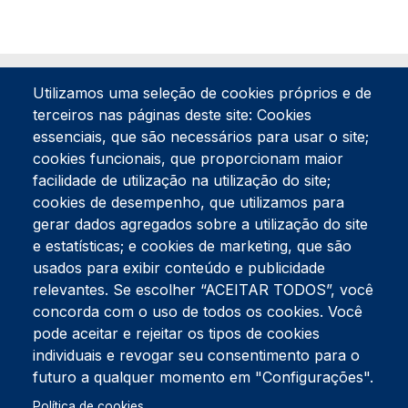
Utilizamos uma seleção de cookies próprios e de
terceiros nas páginas deste site: Cookies
essenciais, que são necessários para usar o site;
cookies funcionais, que proporcionam maior
facilidade de utilização na utilização do site;
Tel:
234 390 100
Fax:
234 390 100
cookies de desempenho, que utilizamos para
Endereço Postal
gerar dados agregados sobre a utilização do site
Apartado 42
e estatísticas; e cookies de marketing, que são
Rua Gil Eanes 31
usados para exibir conteúdo e publicidade
3834-908 Gafanha da Nazaré
relevantes. Se escolher “ACEITAR TODOS”, você
concorda com o uso de todos os cookies. Você
Estúdios
pode aceitar e rejeitar os tipos de cookies
Rua Prior Guerra
Edifício do Centro Cultural da Gafanha da Nazaré
individuais e revogar seu consentimento para o
3830-556 Gafanha da Nazaré
futuro a qualquer momento em "Configurações".
Política de cookies