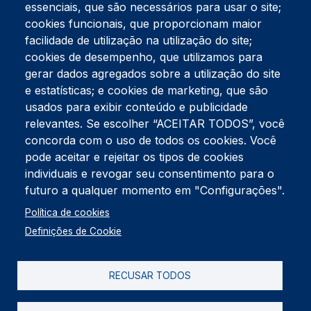
essenciais, que são necessários para usar o site;
cookies funcionais, que proporcionam maior
facilidade de utilização na utilização do site;
Tel:
234 390 100
Fax:
234 390 100
cookies de desempenho, que utilizamos para
Endereço Postal
gerar dados agregados sobre a utilização do site
Apartado 42
e estatísticas; e cookies de marketing, que são
Rua Gil Eanes 31
usados para exibir conteúdo e publicidade
3834-908 Gafanha da Nazaré
relevantes. Se escolher “ACEITAR TODOS”, você
concorda com o uso de todos os cookies. Você
Estúdios
pode aceitar e rejeitar os tipos de cookies
Rua Prior Guerra
Edifício do Centro Cultural da Gafanha da Nazaré
individuais e revogar seu consentimento para o
3830-556 Gafanha da Nazaré
futuro a qualquer momento em "Configurações".
Rodapé
Política de cookies
Cookies
Política de Privacidade
Definições de Cookie
Livro de reclamações
RECUSAR TODOS
2026 @ Informação de Copyright