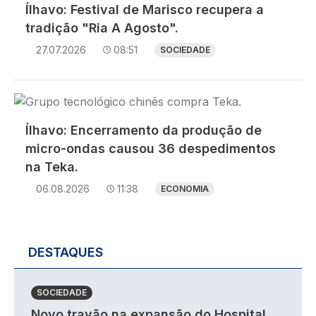
Ílhavo: Festival de Marisco recupera a
tradição "Ria A Agosto".
27.07.2026
08:51
SOCIEDADE
Imagem
Ílhavo: Encerramento da produção de
micro-ondas causou 36 despedimentos
na Teka.
06.08.2026
11:38
ECONOMIA
DESTAQUES
SOCIEDADE
Novo travão na expansão do Hospital