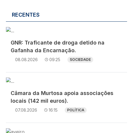
RECENTES
Imagem
GNR: Traficante de droga detido na
Gafanha da Encarnação.
08.08.2026
09:25
SOCIEDADE
Imagem
Câmara da Murtosa apoia associações
locais (142 mil euros).
07.08.2026
16:15
POLÍTICA
Imagem