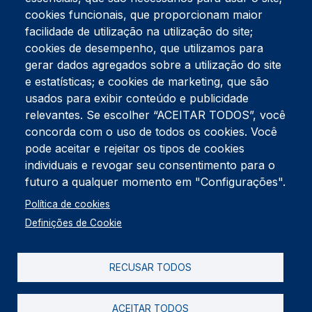
cookies funcionais, que proporcionam maior
facilidade de utilização na utilização do site;
Tel:
234 390 100
Fax:
234 390 100
cookies de desempenho, que utilizamos para
Endereço Postal
gerar dados agregados sobre a utilização do site
Apartado 42
e estatísticas; e cookies de marketing, que são
Rua Gil Eanes 31
usados para exibir conteúdo e publicidade
3834-908 Gafanha da Nazaré
relevantes. Se escolher “ACEITAR TODOS”, você
concorda com o uso de todos os cookies. Você
Estúdios
pode aceitar e rejeitar os tipos de cookies
Rua Prior Guerra
Edifício do Centro Cultural da Gafanha da Nazaré
individuais e revogar seu consentimento para o
3830-556 Gafanha da Nazaré
futuro a qualquer momento em "Configurações".
Rodapé
Política de cookies
Cookies
Política de Privacidade
Definições de Cookie
Livro de reclamações
RECUSAR TODOS
2026 @ Informação de Copyright
ACEITAR TODOS