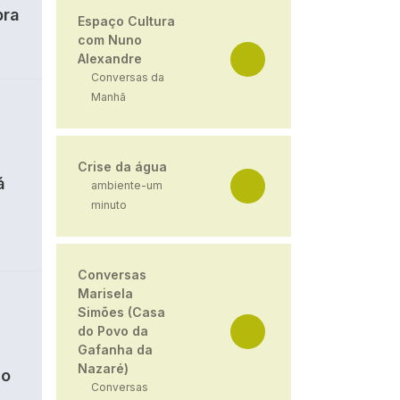
bra
Espaço Cultura
com Nuno
Alexandre
Conversas da
Manhã
Crise da água
á
ambiente-um
minuto
Conversas
Marisela
Simões (Casa
do Povo da
Gafanha da
Nazaré)
ão
Conversas