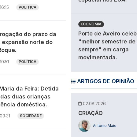
16:15
POLÍTICA
ECONOMIA
Porto de Aveiro celeb
rogação do prazo da
"melhor semestre de
 expansão norte do
sempre" em carga
Roque.
movimentada.
10:51
POLÍTICA
ARTIGOS DE OPINIÃO
aria da Feira: Detida
adas duas crianças
02.08.2026
lência doméstica.
CRIAÇÃO
09:31
SOCIEDADE
António Maio