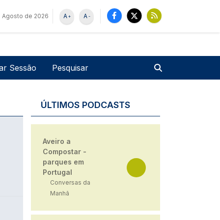
 Agosto de 2026
A
A
+
-
u de utilizador
Pesquisar
iar Sessão
ÚLTIMOS PODCASTS
Aveiro a
Compostar -
parques em
Portugal
Conversas da
Manhã