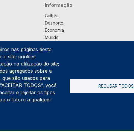
Navegação principal
Informação
Cultura
Desporto
Economia
Mundo
Música
eiros nas páginas deste
País
 o site; cookies
Política
ação na utilização do site;
Praça
ados agregados sobre a
Pub
ng, que são usados para
Saúde
er “ACEITAR TODOS”, você
RECUSAR TODOS
Sociedade
itar e rejeitar os tipos
Rodapé
ara o futuro a qualquer
Cookies
Polí