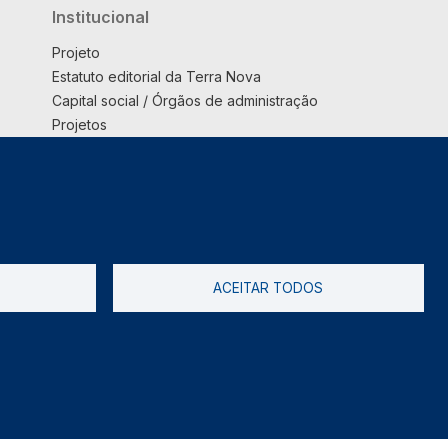
Institucional
Projeto
Estatuto editorial da Terra Nova
Capital social / Órgãos de administração
Projetos
Opinião
Podcast
Suplemento
ACEITAR TODOS
tica de Privacidade
Livro de reclamações
2026 @ Informação de Copyright