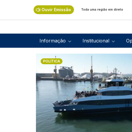
Passar para o conteúdo principal
Ouvir Emissão
Toda uma região em direto
Navegação principal
Informação
Institucional
Op
Imagem
POLÍTICA