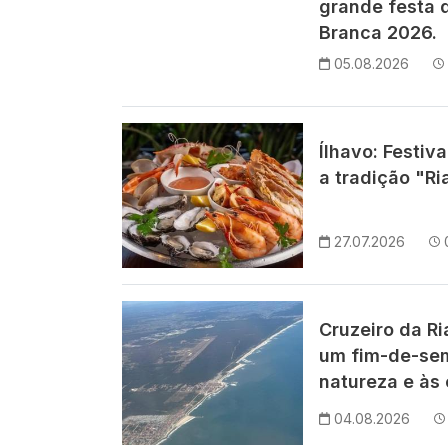
grande festa d
Branca 2026.
05.08.2026
Imagem
Ílhavo: Festiv
a tradição "Ri
27.07.2026
Imagem
Cruzeiro da R
um fim-de-se
natureza e às 
04.08.2026