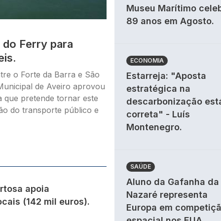
Museu Marítimo cele
89 anos em Agosto.
 do Ferry para
eis.
ECONOMIA
ntre o Forte da Barra e São
Estarreja: "Aposta
Municipal de Aveiro aprovou
estratégica na
a que pretende tornar este
descarbonização est
ção do transporte público e
correta" - Luís
Montenegro.
SAÚDE
Aluno da Gafanha da
rtosa apoia
Nazaré representa
cais (142 mil euros).
Europa em competiç
espacial nos EUA.