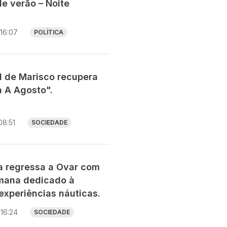
e verão – Noite
16:07
POLÍTICA
al de Marisco recupera
a A Agosto".
08:51
SOCIEDADE
ia regressa a Ovar com
mana dedicado à
experiências náuticas.
16:24
SOCIEDADE