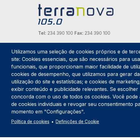
Tel:
234 390 100
Fax:
234 390 100
Endereço Postal
Utilizamos uma seleção de cookies próprios e de terc
Apartado 42
Rua Gil Eanes 31
site: Cookies essenciais, que são necessários para usar
3834-908 Gafanha da Nazaré
funcionais, que proporcionam maior facilidade de utiliz
cookies de desempenho, que utilizamos para gerar d
Estúdios
utilização do site e estatísticas; e cookies de marketi
Rua Prior Guerra
exibir conteúdo e publicidade relevantes. Se escolh
Edifício do Centro Cultural da Gafanha da Nazaré
3830-556 Gafanha da Nazaré
concorda com o uso de todos os cookies. Você pode ace
de cookies individuais e revogar seu consentimento p
momento em "Configurações".
Política de cookies
Definições de Cookie