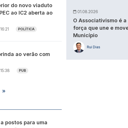
rior do novo viaduto
01.08.2026
PEC ao IC2 aberta ao
O Associativismo é a
força que une e move
16:21
POLÍTICA
Município
Rui Dias
brinda ao verão com
15:38
PUB
s
 a postos para uma