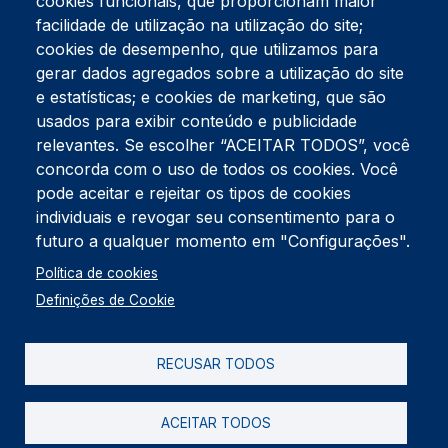
cookies funcionais, que proporcionam maior
facilidade de utilização na utilização do site;
Tel:
234 390 100
Fax:
234 390 100
cookies de desempenho, que utilizamos para
Endereço Postal
gerar dados agregados sobre a utilização do site
Apartado 42
e estatísticas; e cookies de marketing, que são
Rua Gil Eanes 31
usados para exibir conteúdo e publicidade
3834-908 Gafanha da Nazaré
relevantes. Se escolher “ACEITAR TODOS”, você
concorda com o uso de todos os cookies. Você
Estúdios
pode aceitar e rejeitar os tipos de cookies
Rua Prior Guerra
Edifício do Centro Cultural da Gafanha da Nazaré
individuais e revogar seu consentimento para o
3830-556 Gafanha da Nazaré
futuro a qualquer momento em "Configurações".
Rodapé
Política de cookies
Cookies
Política de Privacidade
Definições de Cookie
Livro de reclamações
RECUSAR TODOS
2026 @ Informação de Copyright
ACEITAR TODOS