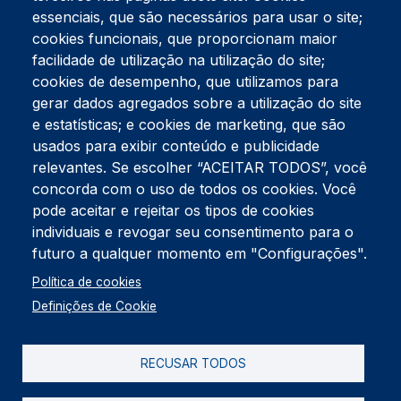
essenciais, que são necessários para usar o site;
cookies funcionais, que proporcionam maior
facilidade de utilização na utilização do site;
Tel:
234 390 100
Fax:
234 390 100
cookies de desempenho, que utilizamos para
Endereço Postal
gerar dados agregados sobre a utilização do site
Apartado 42
e estatísticas; e cookies de marketing, que são
Rua Gil Eanes 31
usados para exibir conteúdo e publicidade
3834-908 Gafanha da Nazaré
relevantes. Se escolher “ACEITAR TODOS”, você
concorda com o uso de todos os cookies. Você
Estúdios
pode aceitar e rejeitar os tipos de cookies
Rua Prior Guerra
Edifício do Centro Cultural da Gafanha da Nazaré
individuais e revogar seu consentimento para o
3830-556 Gafanha da Nazaré
futuro a qualquer momento em "Configurações".
Rodapé
Política de cookies
Cookies
Política de Privacidade
Definições de Cookie
Livro de reclamações
RECUSAR TODOS