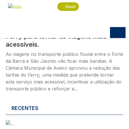
Passar para o conteúdo principal
Imagem
Ouvir
POLÍTICA
07.08.2026
10:10
Câmara Municipal reduz tarifas do
Ferry para tornar as viagens mais
acessíveis.
As viagens no transporte público fluvial entre o Forte
da Barra e São Jacinto vão ficar mais baratas. A
Câmara Municipal de Aveiro aprovou a redução das
tarifas do Ferry, uma medida que pretende tornar
este serviço mais acessível, incentivar a utilização do
transporte público e reforçar a...
RECENTES
Imagem