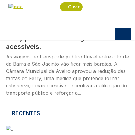
Passar para o conteúdo principal
Imagem
Ouvir
POLÍTICA
07.08.2026
10:10
Câmara Municipal reduz tarifas do
Ferry para tornar as viagens mais
acessíveis.
As viagens no transporte público fluvial entre o Forte
da Barra e São Jacinto vão ficar mais baratas. A
Câmara Municipal de Aveiro aprovou a redução das
tarifas do Ferry, uma medida que pretende tornar
este serviço mais acessível, incentivar a utilização do
transporte público e reforçar a...
RECENTES
Imagem