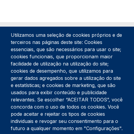
Utilizamos uma seleção de cookies próprios e de
terceiros nas páginas deste site: Cookies
essenciais, que são necessários para usar o site;
cookies funcionais, que proporcionam maior
facilidade de utilização na utilização do site;
Tel:
234 390 100
Fax:
234 390 100
cookies de desempenho, que utilizamos para
Endereço Postal
gerar dados agregados sobre a utilização do site
Apartado 42
e estatísticas; e cookies de marketing, que são
Rua Gil Eanes 31
usados para exibir conteúdo e publicidade
3834-908 Gafanha da Nazaré
relevantes. Se escolher “ACEITAR TODOS”, você
concorda com o uso de todos os cookies. Você
Estúdios
pode aceitar e rejeitar os tipos de cookies
Rua Prior Guerra
Edifício do Centro Cultural da Gafanha da Nazaré
individuais e revogar seu consentimento para o
3830-556 Gafanha da Nazaré
futuro a qualquer momento em "Configurações".