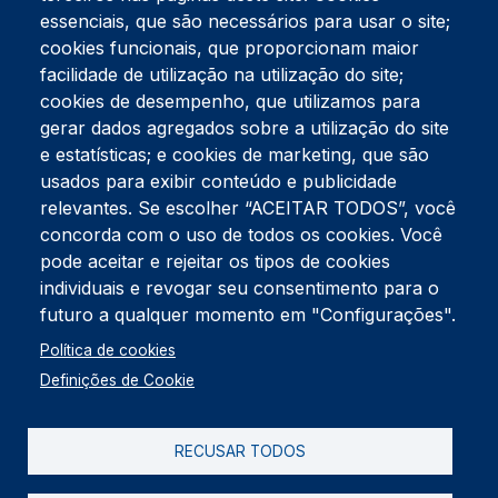
essenciais, que são necessários para usar o site;
cookies funcionais, que proporcionam maior
facilidade de utilização na utilização do site;
Tel:
234 390 100
Fax:
234 390 100
cookies de desempenho, que utilizamos para
Endereço Postal
gerar dados agregados sobre a utilização do site
Apartado 42
e estatísticas; e cookies de marketing, que são
Rua Gil Eanes 31
usados para exibir conteúdo e publicidade
3834-908 Gafanha da Nazaré
relevantes. Se escolher “ACEITAR TODOS”, você
concorda com o uso de todos os cookies. Você
Estúdios
pode aceitar e rejeitar os tipos de cookies
Rua Prior Guerra
Edifício do Centro Cultural da Gafanha da Nazaré
individuais e revogar seu consentimento para o
3830-556 Gafanha da Nazaré
futuro a qualquer momento em "Configurações".
Rodapé
Política de cookies
Cookies
Política de Privacidade
Definições de Cookie
Livro de reclamações
RECUSAR TODOS