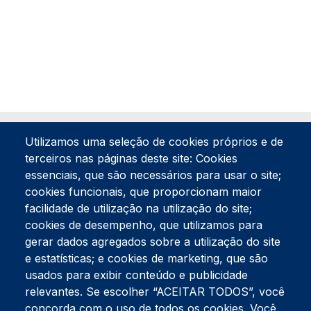
Utilizamos uma seleção de cookies próprios e de
terceiros nas páginas deste site: Cookies
essenciais, que são necessários para usar o site;
cookies funcionais, que proporcionam maior
facilidade de utilização na utilização do site;
Tel:
234 390 100
Fax:
234 390 100
cookies de desempenho, que utilizamos para
Endereço Postal
gerar dados agregados sobre a utilização do site
Apartado 42
e estatísticas; e cookies de marketing, que são
Rua Gil Eanes 31
usados para exibir conteúdo e publicidade
3834-908 Gafanha da Nazaré
relevantes. Se escolher “ACEITAR TODOS”, você
concorda com o uso de todos os cookies. Você
Estúdios