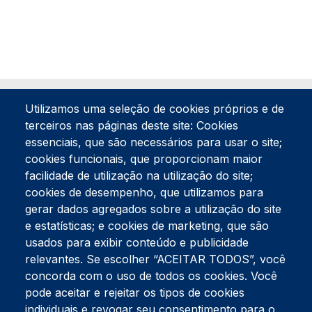
Utilizamos uma seleção de cookies próprios e de
terceiros nas páginas deste site: Cookies
essenciais, que são necessários para usar o site;
cookies funcionais, que proporcionam maior
facilidade de utilização na utilização do site;
Tel:
234 390 100
Fax:
234 390 100
cookies de desempenho, que utilizamos para
Endereço Postal
gerar dados agregados sobre a utilização do site
Apartado 42
e estatísticas; e cookies de marketing, que são
Rua Gil Eanes 31
usados para exibir conteúdo e publicidade
3834-908 Gafanha da Nazaré
relevantes. Se escolher “ACEITAR TODOS”, você
concorda com o uso de todos os cookies. Você
Estúdios
pode aceitar e rejeitar os tipos de cookies
Rua Prior Guerra
Edifício do Centro Cultural da Gafanha da Nazaré
individuais e revogar seu consentimento para o