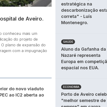
estratégica na
descarbonização est
correta" - Luís
spital de Aveiro.
Montenegro.
rio conheceu mais um
dicação do projeto de
SAÚDE
e. O plano de expansão do
Aluno da Gafanha da
aragem com a impugnação
Nazaré representa
Europa em competiç
espacial nos EUA.
ECONOMIA
rior do novo viaduto
Porto de Aveiro celeb
PEC ao IC2 aberta ao
"melhor semestre de
sempre" em carga