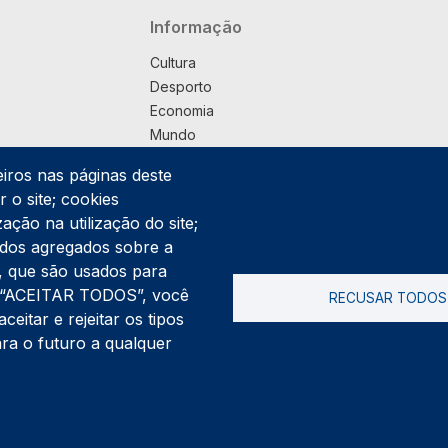
Navegação principal
Informação
Cultura
Desporto
Economia
Mundo
Música
eiros nas páginas deste
País
 o site; cookies
Política
ação na utilização do site;
Praça
ados agregados sobre a
Pub
ng, que são usados para
Saúde
er “ACEITAR TODOS”, você
RECUSAR TODOS
Sociedade
itar e rejeitar os tipos
Rodapé
ara o futuro a qualquer
Cookies
Polí