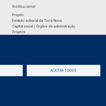
Institucional
Projeto
Estatuto editorial da Terra Nova
Capital social / Órgãos de administração
Projetos
Opinião
Podcast
Suplemento
ACEITAR TODOS
tica de Privacidade
Livro de reclamações
2026 @ Informação de Copyright