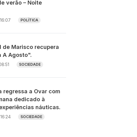
e verão – Noite
16:07
POLÍTICA
al de Marisco recupera
a A Agosto".
08:51
SOCIEDADE
ia regressa a Ovar com
mana dedicado à
experiências náuticas.
16:24
SOCIEDADE