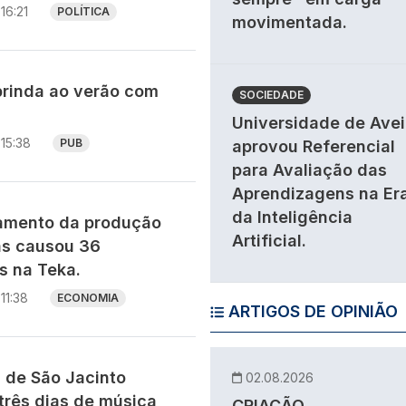
16:21
POLÍTICA
movimentada.
brinda ao verão com
SOCIEDADE
Universidade de Avei
15:38
PUB
aprovou Referencial
para Avaliação das
Aprendizagens na Er
da Inteligência
ramento da produção
Artificial.
as causou 36
 na Teka.
11:38
ECONOMIA
ARTIGOS DE OPINIÃO
s de São Jacinto
02.08.2026
três dias de música,
CRIAÇÃO