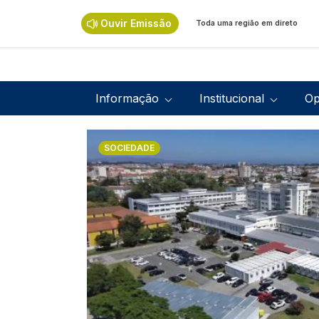
Passar para o conteúdo principal
Ouvir Emissão
Toda uma região em direto
Navegação principal
Informação
Institucional
Op
Imagem
SOCIEDADE