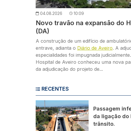
04.08.2026
10:09
Novo travão na expansão do Ho
(DA)
A construção de um edifício de ambulató
entrave, adianta o
Diário de Aveiro
. A adju
especialidades foi impugnada judicialment
Hospital de Aveiro conheceu uma nova p
da adjudicação do projeto de...
RECENTES
Imagem
Passagem infe
da ligação do 
trânsito.