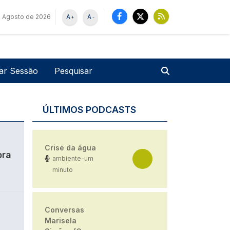
e Agosto de 2026
A
A
+
-
u de utilizador
Pesquisar
iar Sessão
ÚLTIMOS PODCASTS
Crise da água
bra
ambiente-um
minuto
Conversas
Marisela