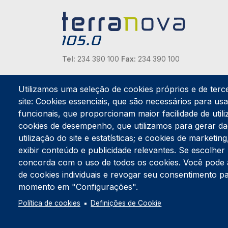
Tel:
234 390 100
Fax:
234 390 100
Endereço Postal
Apartado 42
Utilizamos uma seleção de cookies próprios e de terc
Rua Gil Eanes 31
site: Cookies essenciais, que são necessários para usar
3834-908 Gafanha da Nazaré
funcionais, que proporcionam maior facilidade de utiliz
cookies de desempenho, que utilizamos para gerar d
Estúdios
utilização do site e estatísticas; e cookies de marketi
Rua Prior Guerra
exibir conteúdo e publicidade relevantes. Se escolh
Edifício do Centro Cultural da Gafanha da Nazaré
3830-556 Gafanha da Nazaré
concorda com o uso de todos os cookies. Você pode ace
de cookies individuais e revogar seu consentimento p
momento em "Configurações".
Política de cookies
Definições de Cookie