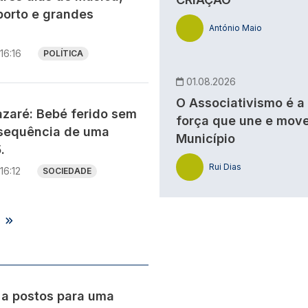
porto e grandes
António Maio
16:16
POLÍTICA
01.08.2026
O Associativismo é a
zaré: Bebé ferido sem
força que une e move
sequência de uma
Município
.
Rui Dias
16:12
SOCIEDADE
s
 a postos para uma