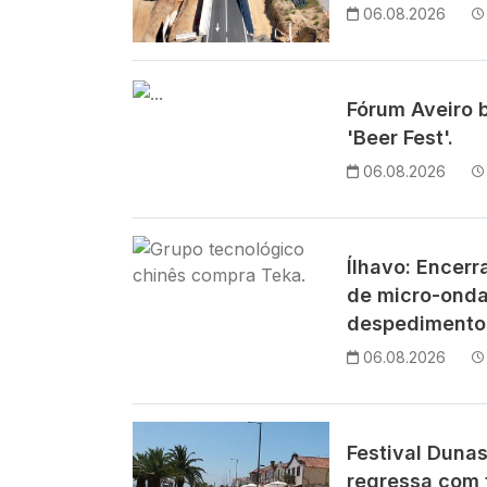
06.08.2026
Imagem
Fórum Aveiro 
'Beer Fest'.
06.08.2026
Imagem
Ílhavo: Encer
de micro-ond
despedimentos
06.08.2026
Imagem
Festival Duna
regressa com 