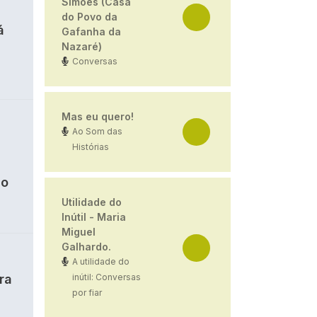
Simões (Casa
do Povo da
á
Gafanha da
Nazaré)
Conversas
Mas eu quero!
Ao Som das
Histórias
ão
Utilidade do
Inútil - Maria
Miguel
Galhardo.
A utilidade do
ra
inútil: Conversas
por fiar