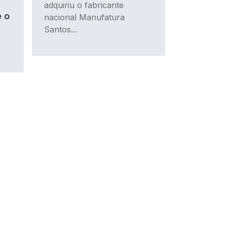
adquiriu o fabricante
 o
nacional Manufatura
Santos...