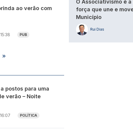
O Associativismo é a
brinda ao verão com
força que une e move
Município
Rui Dias
15:38
PUB
s
 a postos para uma
e verão – Noite
16:07
POLÍTICA