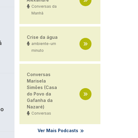
Conversas da
Manhã
Crise da água
á
ambiente-um
minuto
Conversas
Marisela
Simões (Casa
do Povo da
Gafanha da
Nazaré)
ão
Conversas
Ver Mais Podcasts