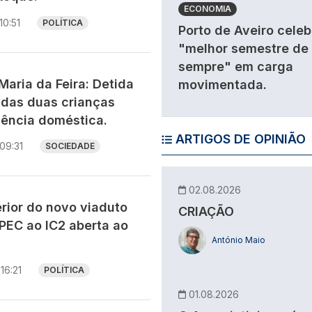
ECONOMIA
10:51
POLÍTICA
Porto de Aveiro celeb
"melhor semestre de
sempre" em carga
aria da Feira: Detida
movimentada.
adas duas crianças
lência doméstica.
ARTIGOS DE OPINIÃO
09:31
SOCIEDADE
02.08.2026
rior do novo viaduto
CRIAÇÃO
PEC ao IC2 aberta ao
António Maio
16:21
POLÍTICA
01.08.2026