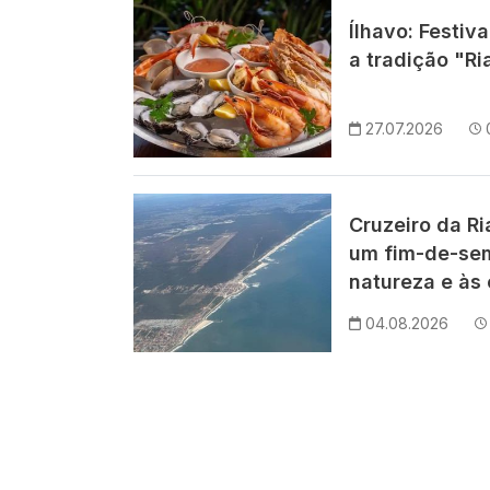
Imagem
Ílhavo: Festiv
a tradição "Ri
27.07.2026
Imagem
Cruzeiro da R
um fim-de-se
natureza e às 
04.08.2026