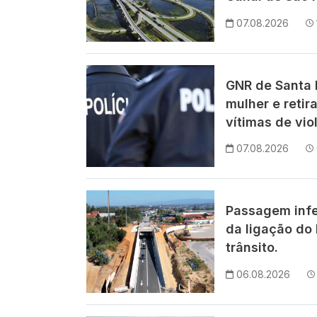
07.08.2026
Imagem
GNR de Santa M
mulher e retir
vítimas de vio
07.08.2026
Imagem
Passagem infe
da ligação do 
trânsito.
06.08.2026