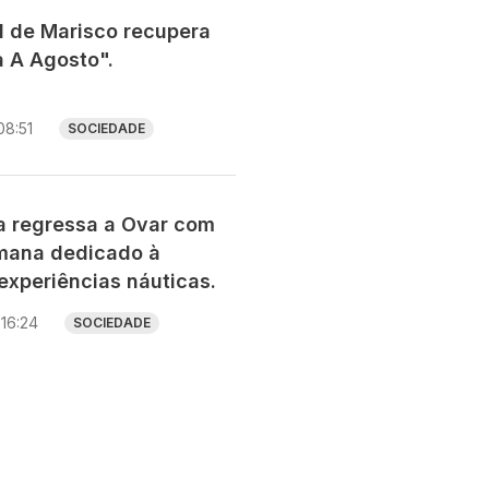
al de Marisco recupera
a A Agosto".
08:51
SOCIEDADE
ia regressa a Ovar com
mana dedicado à
experiências náuticas.
16:24
SOCIEDADE