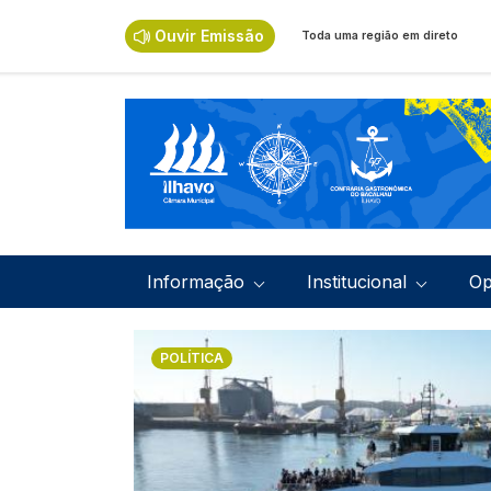
Passar para o conteúdo principal
Ouvir Emissão
Toda uma região em direto
Navegação principal
Informação
Institucional
Op
Imagem
POLÍTICA