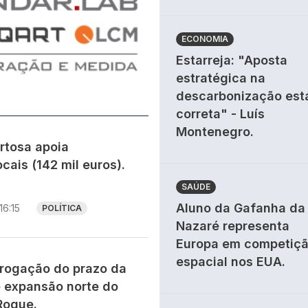
ECONOMIA
Estarreja: "Aposta
estratégica na
descarbonização est
correta" - Luís
Montenegro.
rtosa apoia
cais (142 mil euros).
SAÚDE
Aluno da Gafanha da
16:15
POLÍTICA
Nazaré representa
Europa em competiç
espacial nos EUA.
rogação do prazo da
 expansão norte do
Roque.