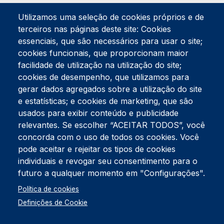
Utilizamos uma seleção de cookies próprios e de
terceiros nas páginas deste site: Cookies
essenciais, que são necessários para usar o site;
cookies funcionais, que proporcionam maior
facilidade de utilização na utilização do site;
Tel:
234 390 100
Fax:
234 390 100
cookies de desempenho, que utilizamos para
gerar dados agregados sobre a utilização do site
Endereço Postal
Apartado 42
e estatísticas; e cookies de marketing, que são
Rua Gil Eanes 31
usados para exibir conteúdo e publicidade
3834-908 Gafanha da Nazaré
relevantes. Se escolher “ACEITAR TODOS”, você
concorda com o uso de todos os cookies. Você
Estúdios
pode aceitar e rejeitar os tipos de cookies
Rua Prior Guerra
Edifício do Centro Cultural da Gafanha da Nazaré
individuais e revogar seu consentimento para o
3830-556 Gafanha da Nazaré
futuro a qualquer momento em "Configurações".
Rodapé
Política de cookies
Cookies
Política de Privacidade
Definições de Cookie
Livro de reclamações