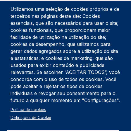
Utilizamos uma seleção de cookies próprios e de
terceiros nas páginas deste site: Cookies
essenciais, que são necessários para usar o site;
cookies funcionais, que proporcionam maior
facilidade de utilização na utilização do site;
Tel:
234 390 100
Fax:
234 390 100
cookies de desempenho, que utilizamos para
Endereço Postal
gerar dados agregados sobre a utilização do site
Apartado 42
e estatísticas; e cookies de marketing, que são
Rua Gil Eanes 31
usados para exibir conteúdo e publicidade
3834-908 Gafanha da Nazaré
relevantes. Se escolher “ACEITAR TODOS”, você
concorda com o uso de todos os cookies. Você
Estúdios
pode aceitar e rejeitar os tipos de cookies
Rua Prior Guerra
Edifício do Centro Cultural da Gafanha da Nazaré
individuais e revogar seu consentimento para o
3830-556 Gafanha da Nazaré
futuro a qualquer momento em "Configurações".
Rodapé
Política de cookies
Cookies
Política de Privacidade
Definições de Cookie
Livro de reclamações