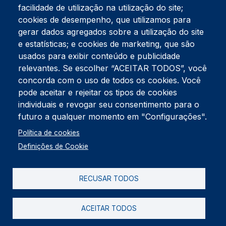
facilidade de utilização na utilização do site;
Tel:
234 390 100
Fax:
234 390 100
cookies de desempenho, que utilizamos para
Endereço Postal
gerar dados agregados sobre a utilização do site
Apartado 42
e estatísticas; e cookies de marketing, que são
Rua Gil Eanes 31
usados para exibir conteúdo e publicidade
3834-908 Gafanha da Nazaré
relevantes. Se escolher “ACEITAR TODOS”, você
concorda com o uso de todos os cookies. Você
Estúdios
pode aceitar e rejeitar os tipos de cookies
Rua Prior Guerra
Edifício do Centro Cultural da Gafanha da Nazaré
individuais e revogar seu consentimento para o
3830-556 Gafanha da Nazaré
futuro a qualquer momento em "Configurações".
Rodapé
Política de cookies
Cookies
Política de Privacidade
Definições de Cookie
Livro de reclamações
RECUSAR TODOS
2026 @ Informação de Copyright
ACEITAR TODOS