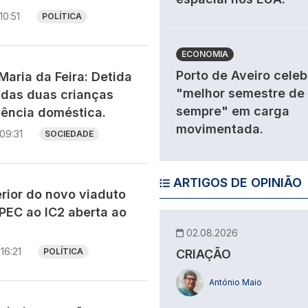
10:51
POLÍTICA
ECONOMIA
Porto de Aveiro celeb
aria da Feira: Detida
"melhor semestre de
adas duas crianças
sempre" em carga
lência doméstica.
movimentada.
09:31
SOCIEDADE
ARTIGOS DE OPINIÃO
rior do novo viaduto
PEC ao IC2 aberta ao
02.08.2026
16:21
POLÍTICA
CRIAÇÃO
António Maio