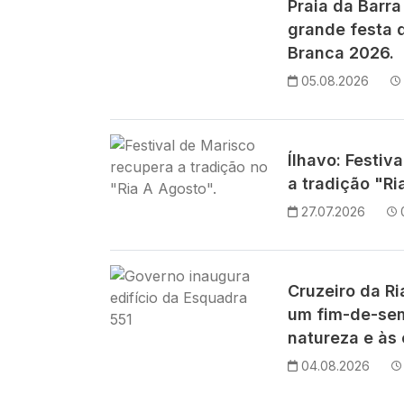
Praia da Barra
grande festa d
Branca 2026.
05.08.2026
Imagem
Ílhavo: Festiv
a tradição "Ri
27.07.2026
Imagem
Cruzeiro da R
um fim-de-se
natureza e às 
04.08.2026