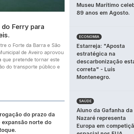
Museu Marítimo cele
89 anos em Agosto.
 do Ferry para
eis.
ECONOMIA
ntre o Forte da Barra e São
Estarreja: "Aposta
Municipal de Aveiro aprovou
estratégica na
a que pretende tornar este
descarbonização est
ção do transporte público e
correta" - Luís
Montenegro.
SAÚDE
Aluno da Gafanha da
rogação do prazo da
Nazaré representa
 expansão norte do
Europa em competiç
Roque.
espacial nos EUA.