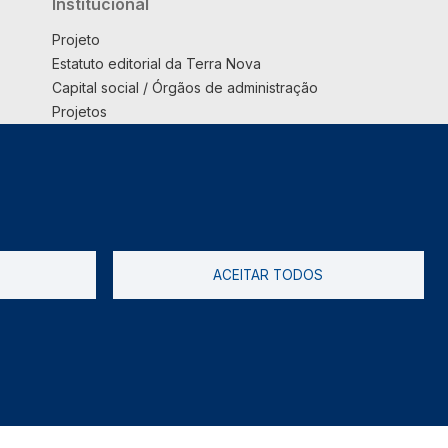
Institucional
Projeto
Estatuto editorial da Terra Nova
Capital social / Órgãos de administração
Projetos
Opinião
Podcast
Suplemento
ACEITAR TODOS
tica de Privacidade
Livro de reclamações
2026 @ Informação de Copyright