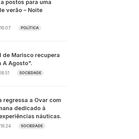
 a postos para uma
e verão – Noite
16:07
POLÍTICA
al de Marisco recupera
a A Agosto".
08:51
SOCIEDADE
ia regressa a Ovar com
mana dedicado à
experiências náuticas.
16:24
SOCIEDADE