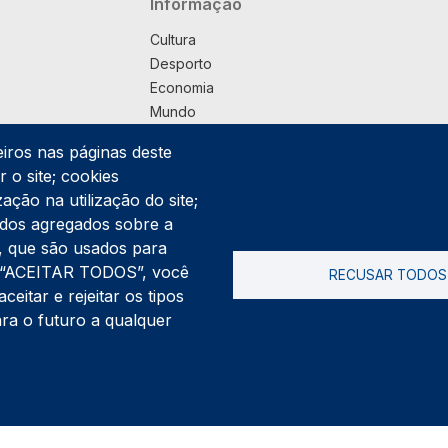
Navegação principal
Informação
Cultura
Desporto
Economia
Mundo
Música
eiros nas páginas deste
País
 o site; cookies
Política
ação na utilização do site;
Praça
ados agregados sobre a
Pub
ng, que são usados para
Saúde
er “ACEITAR TODOS”, você
RECUSAR TODOS
Sociedade
itar e rejeitar os tipos
Rodapé
ara o futuro a qualquer
Cookies
Polí