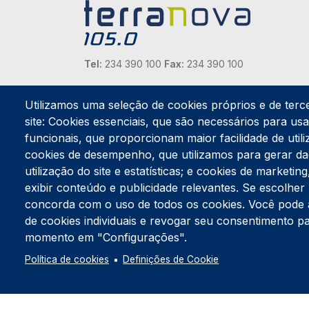
Tel:
234 390 100
Fax:
234 390 100
Endereço Postal
Apartado 42
Utilizamos uma seleção de cookies próprios e de terc
Rua Gil Eanes 31
site: Cookies essenciais, que são necessários para usar
3834-908 Gafanha da Nazaré
funcionais, que proporcionam maior facilidade de utiliz
cookies de desempenho, que utilizamos para gerar d
Estúdios
utilização do site e estatísticas; e cookies de marketi
Rua Prior Guerra
exibir conteúdo e publicidade relevantes. Se escolh
Edifício do Centro Cultural da Gafanha da Nazaré
3830-556 Gafanha da Nazaré
concorda com o uso de todos os cookies. Você pode ace
de cookies individuais e revogar seu consentimento p
momento em "Configurações".
Política de cookies
Definições de Cookie