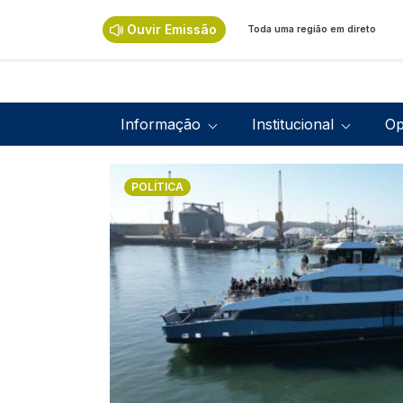
Passar para o conteúdo principal
Ouvir Emissão
Toda uma região em direto
Navegação principal
Informação
Institucional
Op
Imagem
POLÍTICA