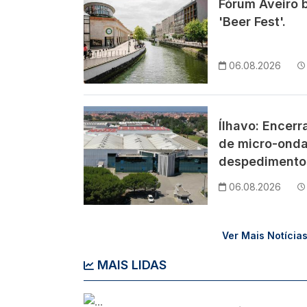
Fórum Aveiro 
'Beer Fest'.
06.08.2026
Imagem
Ílhavo: Encer
de micro-ond
despedimentos
06.08.2026
Ver Mais Notícia
MAIS LIDAS
Imagem