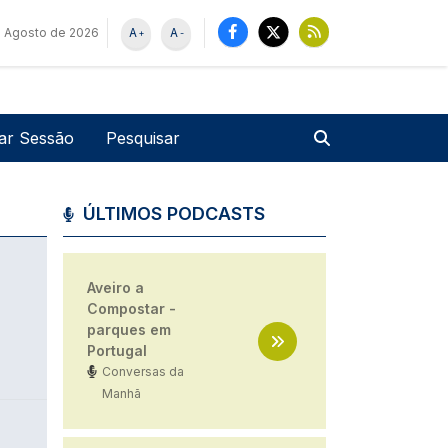
e Agosto de 2026
A
A
+
-
u de utilizador
Pesquisar
iar Sessão
ÚLTIMOS PODCASTS
Aveiro a
Compostar -
parques em
Portugal
Conversas da
Manhã