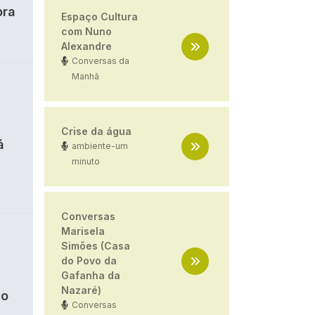
bra
Espaço Cultura
com Nuno
Alexandre
Conversas da
Manhã
Crise da água
á
ambiente-um
minuto
Conversas
Marisela
Simões (Casa
do Povo da
Gafanha da
Nazaré)
ão
Conversas