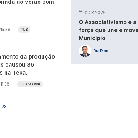
brinda ao verão com
01.08.2026
O Associativismo é a
15:38
força que une e move
PUB
Município
Rui Dias
ramento da produção
as causou 36
 na Teka.
11:38
ECONOMIA
s