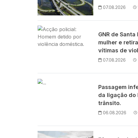
07.08.2026
Imagem
GNR de Santa M
mulher e retir
vítimas de vio
07.08.2026
Imagem
Passagem infe
da ligação do 
trânsito.
06.08.2026
Imagem