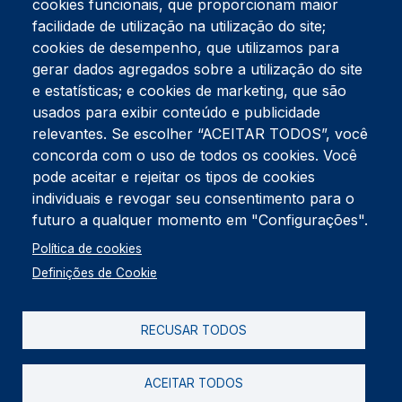
cookies funcionais, que proporcionam maior
facilidade de utilização na utilização do site;
Tel:
234 390 100
Fax:
234 390 100
cookies de desempenho, que utilizamos para
Endereço Postal
gerar dados agregados sobre a utilização do site
Apartado 42
e estatísticas; e cookies de marketing, que são
Rua Gil Eanes 31
usados para exibir conteúdo e publicidade
3834-908 Gafanha da Nazaré
relevantes. Se escolher “ACEITAR TODOS”, você
concorda com o uso de todos os cookies. Você
Estúdios
pode aceitar e rejeitar os tipos de cookies
Rua Prior Guerra
Edifício do Centro Cultural da Gafanha da Nazaré
individuais e revogar seu consentimento para o
3830-556 Gafanha da Nazaré
futuro a qualquer momento em "Configurações".
Rodapé
Política de cookies
Cookies
Política de Privacidade
Definições de Cookie
Livro de reclamações
RECUSAR TODOS
2026 @ Informação de Copyright
ACEITAR TODOS