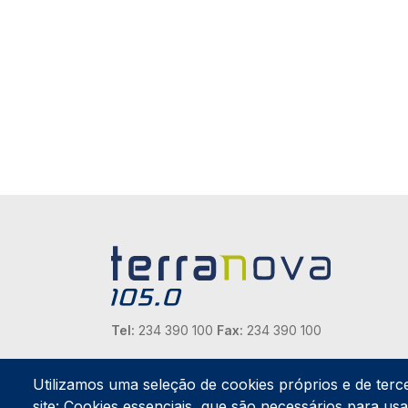
Tel:
234 390 100
Fax:
234 390 100
Endereço Postal
Apartado 42
Utilizamos uma seleção de cookies próprios e de terc
Rua Gil Eanes 31
site: Cookies essenciais, que são necessários para usar