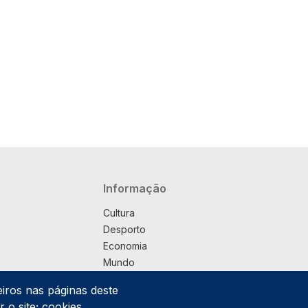
Navegação principal
Informação
Cultura
Desporto
Economia
Mundo
Música
eiros nas páginas deste
País
 o site; cookies