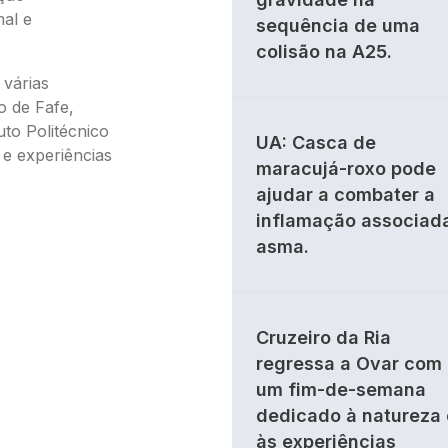
al e
sequência de uma
colisão na A25.
 várias
o de Fafe,
tuto Politécnico
UA: Casca de
 e experiências
maracujá-roxo pode
ajudar a combater a
inflamação associad
asma.
Cruzeiro da Ria
regressa a Ovar com
um fim-de-semana
dedicado à natureza 
às experiências