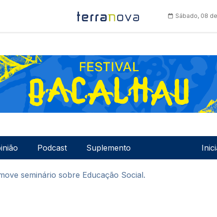
Sábado, 08 de
Men
inião
Podcast
Suplemento
Inic
move seminário sobre Educação Social.