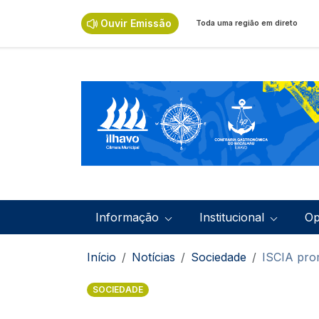
Passar para o conteúdo principal
Ouvir Emissão
Toda uma região em direto
Navegação principal
Informação
Institucional
Op
Navegação estrutural
Início
Notícias
Sociedade
ISCIA pro
SOCIEDADE