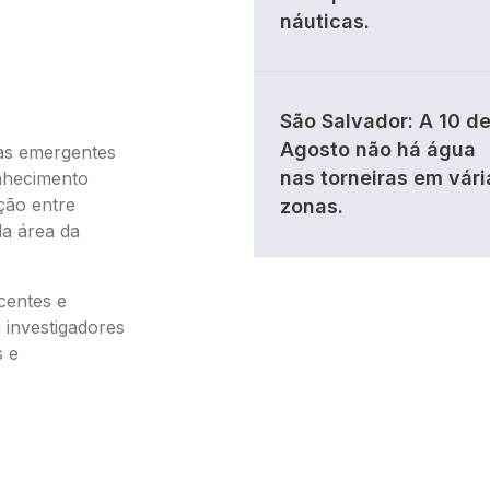
náuticas.
São Salvador: A 10 d
Agosto não há água
mas emergentes
nas torneiras em vári
onhecimento
ção entre
zonas.
da área da
centes e
investigadores
s e