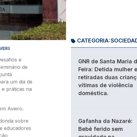
CATEGORIA:
SOCIEDA
AVEIRO
esafios e
GNR de Santa Maria 
Seminário de
Feira: Detida mulher 
junta
retiradas duas crian
para um dia de
vítimas de violência
s e práticas na
doméstica.
 em Aveiro.
edonda sobre
Gafanha da Nazaré:
de educadores
Bebé ferido sem
nção
gravidade na