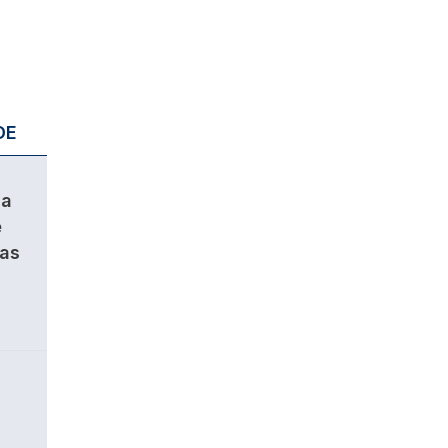
DE
da
e
ças