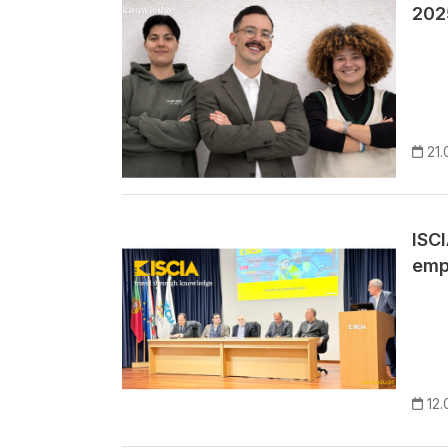
202
21.
Imagem
ISC
emp
12.