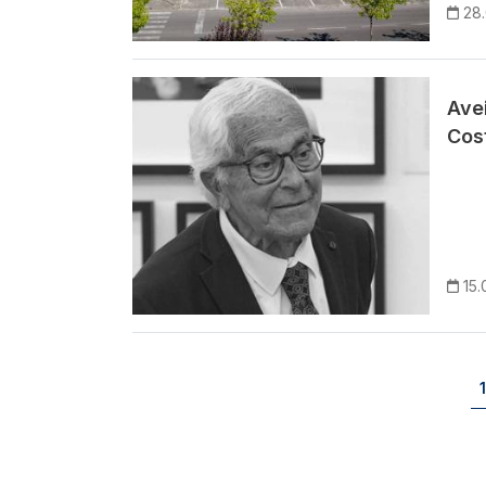
28.
Imagem
Ave
Cos
15.
Paginação
1