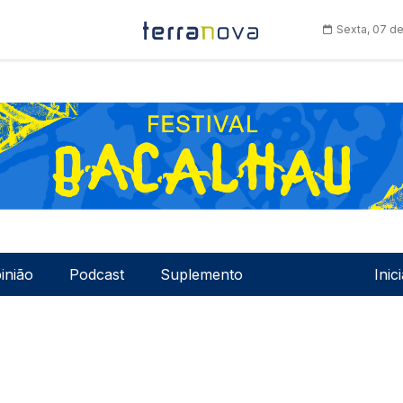
Sexta, 07 d
Men
inião
Podcast
Suplemento
Inic