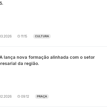
5.
03.2026
11:15
CULTURA
IA lança nova formação alinhada com o setor
resarial da região.
02.2026
09:12
PRAÇA