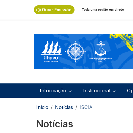
Passar para o conteúdo principal
Ouvir Emissão
Toda uma região em direto
Navegação principal
Informação
Institucional
Op
Navegação estrutural
Início
Notícias
ISCIA
Notícias