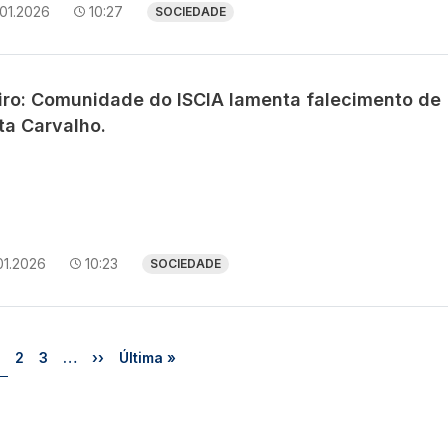
01.2026
10:27
SOCIEDADE
iro: Comunidade do ISCIA lamenta falecimento de
ta Carvalho.
01.2026
10:23
SOCIEDADE
Página
Página
Página
Próxima página
Última página
2
3
…
››
Última »