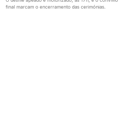
O desfile apeado e motorizado, às 17h, e o convívio
final marcam o encerramento das cerimónias.