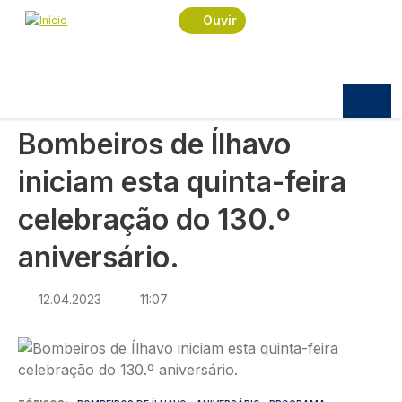
Navegação estrutural
Passar para o conteúdo principal
Início
Notícias
Sociedade
Ouvir
Bombeiros de Ílhavo iniciam esta quinta-feira
celebração do 130.º aniversário.
SOCIEDADE
Bombeiros de Ílhavo
iniciam esta quinta-feira
celebração do 130.º
aniversário.
12.04.2023
11:07
Imagem