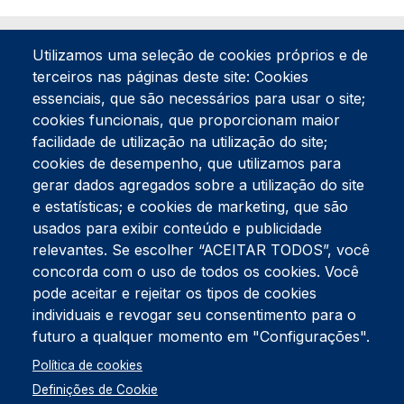
Utilizamos uma seleção de cookies próprios e de
terceiros nas páginas deste site: Cookies
essenciais, que são necessários para usar o site;
cookies funcionais, que proporcionam maior
facilidade de utilização na utilização do site;
Tel:
234 390 100
Fax:
234 390 100
cookies de desempenho, que utilizamos para
Endereço Postal
gerar dados agregados sobre a utilização do site
Apartado 42
e estatísticas; e cookies de marketing, que são
Rua Gil Eanes 31
usados para exibir conteúdo e publicidade
3834-908 Gafanha da Nazaré
relevantes. Se escolher “ACEITAR TODOS”, você
concorda com o uso de todos os cookies. Você
Estúdios
pode aceitar e rejeitar os tipos de cookies
Rua Prior Guerra
Edifício do Centro Cultural da Gafanha da Nazaré
individuais e revogar seu consentimento para o
3830-556 Gafanha da Nazaré
futuro a qualquer momento em "Configurações".
Rodapé
Política de cookies
Cookies
Política de Privacidade
Definições de Cookie