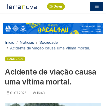
Passar para o conteúdo principal
Ouvir
Navegação estrutural
Início
Notícias
Sociedade
Acidente de viação causa uma vítima mortal.
SOCIEDADE
Acidente de viação causa
uma vítima mortal.
01.07.2025
16:43
Imagem