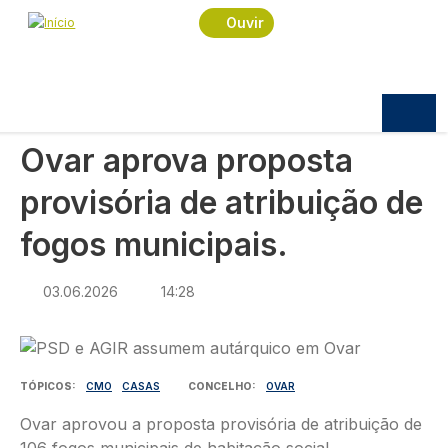
Navegação estrutural
Passar para o conteúdo principal
Início
Notícias
Política
Ouvir
Ovar aprova proposta provisória de atribuição de
fogos municipais.
POLÍTICA
Ovar aprova proposta
provisória de atribuição de
fogos municipais.
03.06.2026
14:28
Imagem
TÓPICOS
CMO
CASAS
CONCELHO
OVAR
Ovar aprovou a proposta provisória de atribuição de
106 fogos municipais de habitação social.