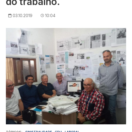
do trabalho.
03.10.2019
10:04
Imagem
TÓPICOS
SINISTRALIDADE
CDU
LABORAL