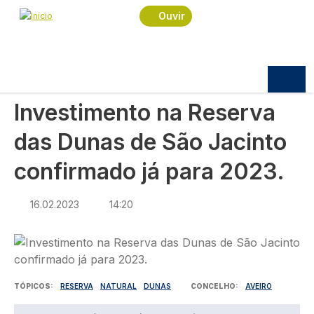
Navegação estrutural
Passar para o conteúdo principal
Início
Notícias
Política
Ouvir
Investimento na Reserva das Dunas de São
Jacinto confirmado já para 2023.
POLÍTICA
Investimento na Reserva
das Dunas de São Jacinto
confirmado já para 2023.
16.02.2023
14:20
Imagem
TÓPICOS
RESERVA
NATURAL
DUNAS
CONCELHO
AVEIRO