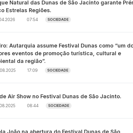
que Natural das Dunas de São Jacinto garante Pré
co Estrelas Regiões.
.04.2026
07:54
SOCIEDADE
iro: Autarquia assume Festival Dunas como “um d
res eventos de promoção turística, cultural e
ental da região”.
.08.2025
17:09
SOCIEDADE
de Air Show no Festival Dunas de São Jacinto.
.08.2025
08:44
SOCIEDADE
ela João na abertura do Festival Dunas de São