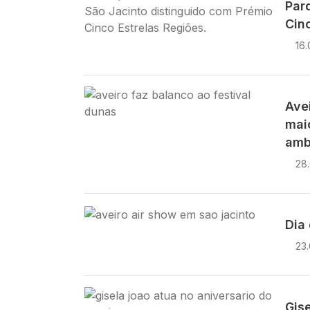
Par
Cin
16
Imagem
Ave
maio
ambi
28
Imagem
Dia 
23
Imagem
Gis