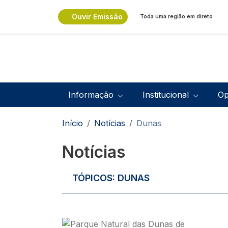
Passar para o conteúdo principal
Ouvir Emissão
Toda uma região em direto
Navegação principal
Informação
Institucional
Op
Navegação estrutural
Início
Notícias
Dunas
Notícias
TÓPICOS:
DUNAS
Imagem