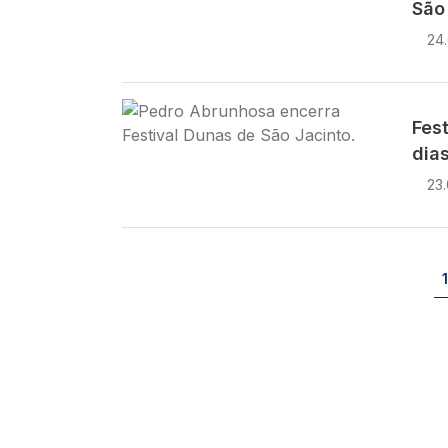
São
24
Imagem
Fes
dia
23
Paginação
1