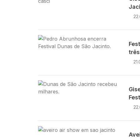
Jaci
22
Imagem
Fes
três
21.
Imagem
Gis
Fes
22.
Imagem
Ave