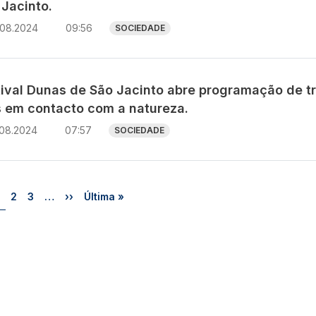
 Jacinto.
.08.2024
09:56
SOCIEDADE
tival Dunas de São Jacinto abre programação de t
s em contacto com a natureza.
.08.2024
07:57
SOCIEDADE
Página
Página
Página
Próxima página
Última página
2
3
…
››
Última »