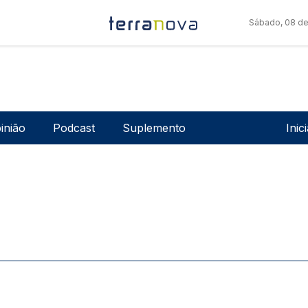
Sábado, 08 de
Men
inião
Podcast
Suplemento
Inic