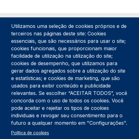
Utilizamos uma seleção de cookies próprios e de
terceiros nas páginas deste site: Cookies
essenciais, que são necessários para usar o site;
cookies funcionais, que proporcionam maior
facilidade de utilização na utilização do site;
Tel:
234 390 100
Fax:
234 390 100
cookies de desempenho, que utilizamos para
gerar dados agregados sobre a utilização do site
Endereço Postal
Apartado 42
e estatísticas; e cookies de marketing, que são
Rua Gil Eanes 31
usados para exibir conteúdo e publicidade
3834-908 Gafanha da Nazaré
relevantes. Se escolher “ACEITAR TODOS”, você
concorda com o uso de todos os cookies. Você
Estúdios
pode aceitar e rejeitar os tipos de cookies
Rua Prior Guerra
Edifício do Centro Cultural da Gafanha da Nazaré
individuais e revogar seu consentimento para o
3830-556 Gafanha da Nazaré
futuro a qualquer momento em "Configurações".
Rodapé
Política de cookies
Cookies
Política de Privacidade