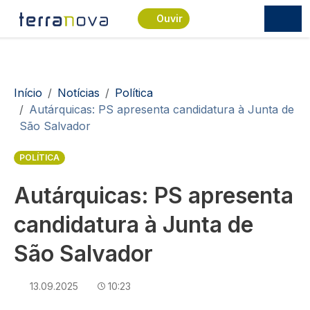
Passar para o conteúdo principal
Ouvir
Navegação estrutural
Início
Notícias
Política
Autárquicas: PS apresenta candidatura à Junta de
São Salvador
POLÍTICA
Autárquicas: PS apresenta
candidatura à Junta de
São Salvador
13.09.2025
10:23