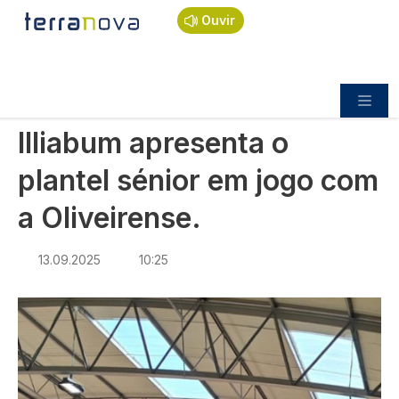
Navegação estrutural
Passar para o conteúdo principal
Início
Notícias
Desporto
Ouvir
Illiabum apresenta o plantel sénior em jogo com a
Oliveirense.
DESPORTO
Illiabum apresenta o
plantel sénior em jogo com
a Oliveirense.
13.09.2025
10:25
Imagem