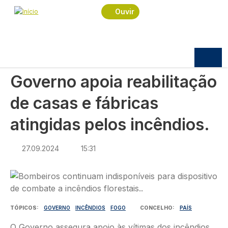
Navegação estrutural
Passar para o conteúdo principal
Início
Notícias
Política
Ouvir
Governo apoia reabilitação de casas e fábricas
atingidas pelos incêndios.
POLÍTICA
Governo apoia reabilitação
de casas e fábricas
atingidas pelos incêndios.
27.09.2024
15:31
Imagem
TÓPICOS
GOVERNO
INCÊNDIOS
FOGO
CONCELHO
PAÍS
O Governo assegura apoio às vítimas dos incêndios