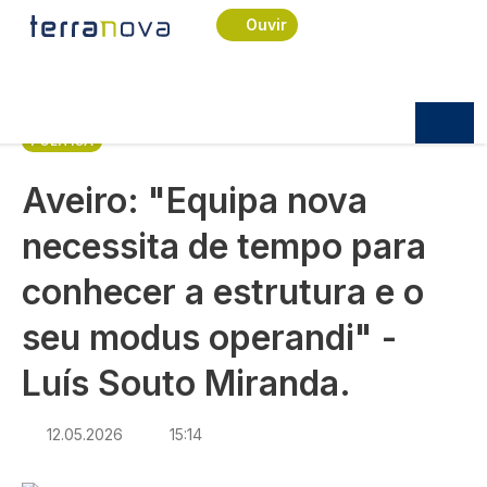
Navegação estrutural
Passar para o conteúdo principal
Início
Notícias
Política
Ouvir
Aveiro: "Equipa nova necessita de tempo para
conhecer a estrutura e o seu modus operandi" -
Luís Souto Miranda.
POLÍTICA
Aveiro: "Equipa nova
necessita de tempo para
conhecer a estrutura e o
seu modus operandi" -
Luís Souto Miranda.
12.05.2026
15:14