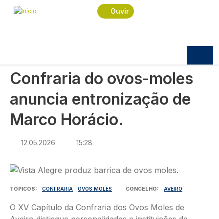
Navegação estrutural
Passar para o conteúdo principal
Início
Notícias
Sociedade
Ouvir
Confraria do ovos-moles anuncia entronização de
Marco Horácio.
SOCIEDADE
Confraria do ovos-moles
anuncia entronização de
Marco Horácio.
12.05.2026
15:28
Imagem
TÓPICOS
CONFRARIA
OVOS MOLES
CONCELHO
AVEIRO
O XV Capítulo da Confraria dos Ovos Moles de
Aveiro distingue personalidades e instituições de