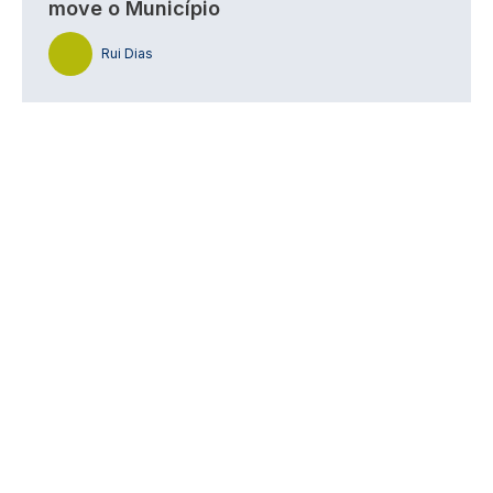
move o Município
Rui Dias