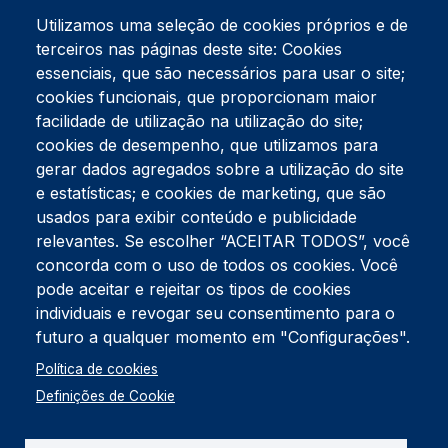
Utilizamos uma seleção de cookies próprios e de
terceiros nas páginas deste site: Cookies
essenciais, que são necessários para usar o site;
cookies funcionais, que proporcionam maior
facilidade de utilização na utilização do site;
Tel:
234 390 100
Fax:
234 390 100
cookies de desempenho, que utilizamos para
gerar dados agregados sobre a utilização do site
Endereço Postal
Apartado 42
e estatísticas; e cookies de marketing, que são
Rua Gil Eanes 31
usados para exibir conteúdo e publicidade
3834-908 Gafanha da Nazaré
relevantes. Se escolher “ACEITAR TODOS”, você
concorda com o uso de todos os cookies. Você
Estúdios
pode aceitar e rejeitar os tipos de cookies
Rua Prior Guerra
Edifício do Centro Cultural da Gafanha da Nazaré
individuais e revogar seu consentimento para o
3830-556 Gafanha da Nazaré
futuro a qualquer momento em "Configurações".
Rodapé
Política de cookies
Cookies
Política de Privacidade
Definições de Cookie
Livro de reclamações