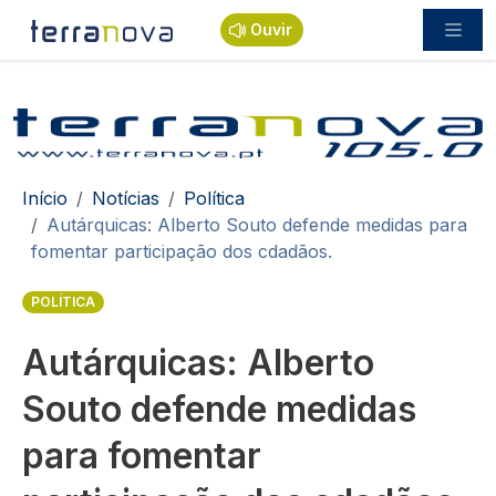
Passar para o conteúdo principal
Ouvir
Navegação estrutural
Início
Notícias
Política
Autárquicas: Alberto Souto defende medidas para
fomentar participação dos cdadãos.
POLÍTICA
Autárquicas: Alberto
Souto defende medidas
para fomentar