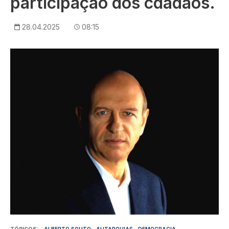
participação dos cdadãos.
28.04.2025
08:15
Imagem
TÓPICOS
ALBERTO SOUTO
AUTARQUIAS
DEMOCRACIA