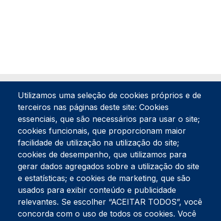
Utilizamos uma seleção de cookies próprios e de
terceiros nas páginas deste site: Cookies
essenciais, que são necessários para usar o site;
cookies funcionais, que proporcionam maior
facilidade de utilização na utilização do site;
Tel:
234 390 100
Fax:
234 390 100
cookies de desempenho, que utilizamos para
Endereço Postal
gerar dados agregados sobre a utilização do site
Apartado 42
e estatísticas; e cookies de marketing, que são
Rua Gil Eanes 31
usados para exibir conteúdo e publicidade
3834-908 Gafanha da Nazaré
relevantes. Se escolher “ACEITAR TODOS”, você
concorda com o uso de todos os cookies. Você
Estúdios