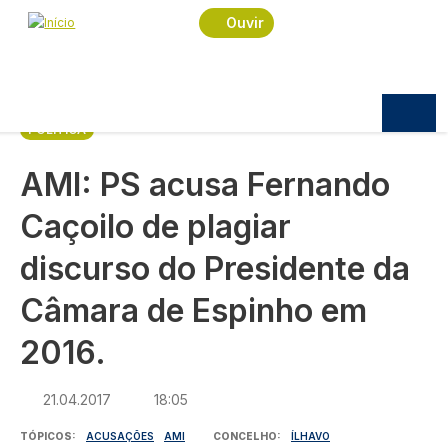
Navegação estrutural
Passar para o conteúdo principal
Início
Notícias
Política
Ouvir
AMI: PS acusa Fernando Caçoilo de plagiar
discurso do Presidente da Câmara de Espinho em
2016.
POLÍTICA
AMI: PS acusa Fernando
Caçoilo de plagiar
discurso do Presidente da
Câmara de Espinho em
2016.
21.04.2017
18:05
TÓPICOS
ACUSAÇÕES
AMI
CONCELHO
ÍLHAVO