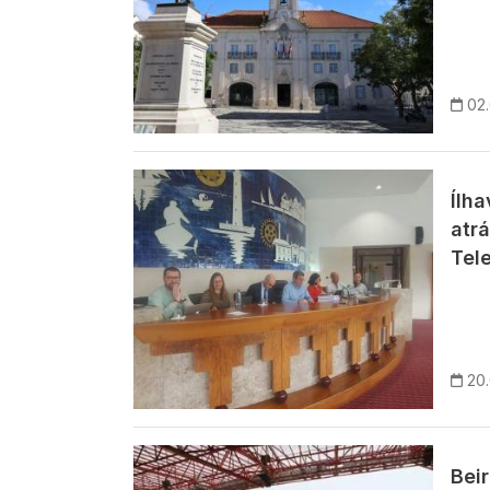
02
Imagem
Ílh
atr
Tele
20
Imagem
Bei