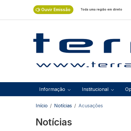
Passar para o conteúdo principal
Ouvir Emissão
Toda uma região em direto
Navegação principal
Informação
Institucional
Op
Navegação estrutural
Início
Notícias
Acusações
Notícias