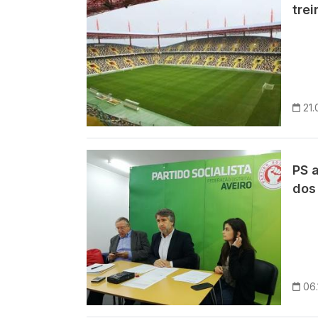
tre
21.
Imagem
PS 
dos
06.