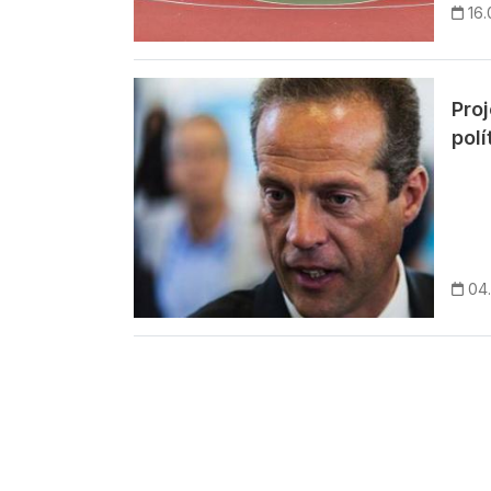
16.
Imagem
Pro
polí
04.
Paginação