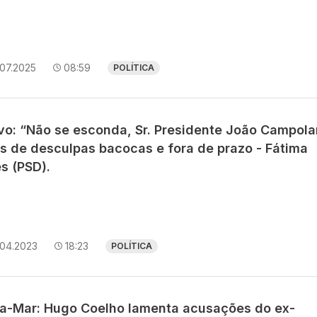
.07.2025
08:59
POLÍTICA
avo: “Não se esconda, Sr. Presidente João Campola
ás de desculpas bacocas e fora de prazo - Fátima
s (PSD).
.04.2023
18:23
POLÍTICA
ra-Mar: Hugo Coelho lamenta acusações do ex-