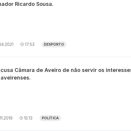
inador Ricardo Sousa.
04.2021
17:53
DESPORTO
acusa Câmara de Aveiro de não servir os interesse
 aveirenses.
11.2019
15:13
POLÍTICA