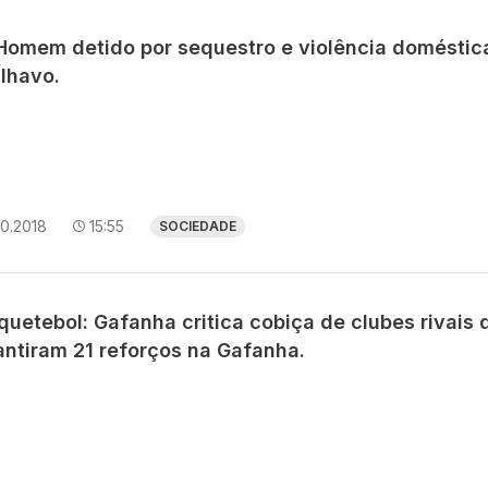
 Homem detido por sequestro e violência doméstic
Ílhavo.
10.2018
15:55
SOCIEDADE
quetebol: Gafanha critica cobiça de clubes rivais 
antiram 21 reforços na Gafanha.