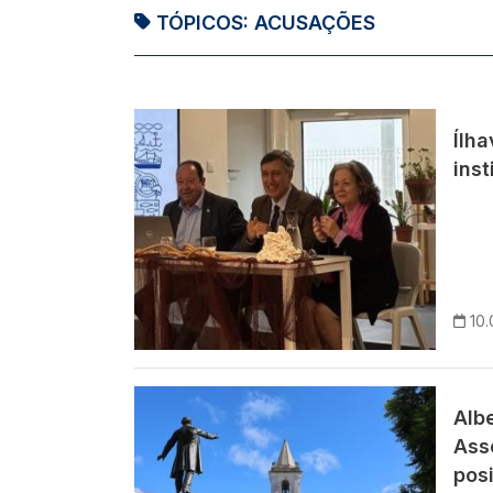
TÓPICOS:
ACUSAÇÕES
Imagem
Ílh
inst
10.
Imagem
Albe
Ass
pos