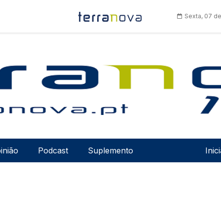
Sexta, 07 d
Men
inião
Podcast
Suplemento
Inic