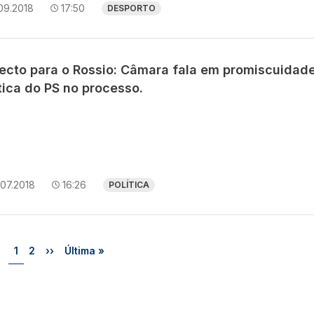
09.2018
17:50
DESPORTO
jecto para o Rossio: Câmara fala em promiscuidad
tica do PS no processo.
07.2018
16:26
POLÍTICA
Página
Página
Próxima página
Última página
1
2
››
Última »