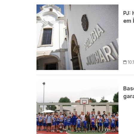
Imagem
PJ:
em 
10.
Imagem
Bas
gar