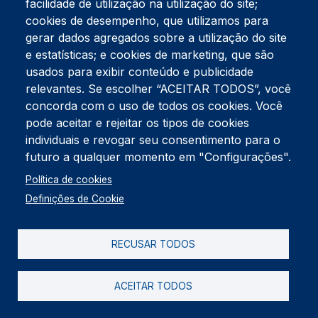
facilidade de utilização na utilização do site;
Tel:
234 390 100
Fax:
234 390 100
cookies de desempenho, que utilizamos para
Endereço Postal
gerar dados agregados sobre a utilização do site
Apartado 42
e estatísticas; e cookies de marketing, que são
Rua Gil Eanes 31
usados para exibir conteúdo e publicidade
3834-908 Gafanha da Nazaré
relevantes. Se escolher “ACEITAR TODOS”, você
concorda com o uso de todos os cookies. Você
Estúdios
pode aceitar e rejeitar os tipos de cookies
Rua Prior Guerra
Edifício do Centro Cultural da Gafanha da Nazaré
individuais e revogar seu consentimento para o
3830-556 Gafanha da Nazaré
futuro a qualquer momento em "Configurações".
Rodapé
Política de cookies
Cookies
Política de Privacidade
Definições de Cookie
Livro de reclamações
RECUSAR TODOS
2026 @ Informação de Copyright
ACEITAR TODOS