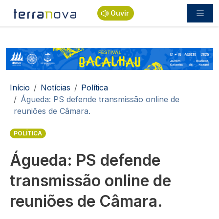
Passar para o conteúdo principal
Ouvir
Navegação estrutural
Início
Notícias
Política
Águeda: PS defende transmissão online de
reuniões de Câmara.
POLÍTICA
Águeda: PS defende
transmissão online de
reuniões de Câmara.