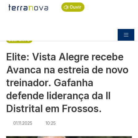
Navegação estrutural
Passar para o conteúdo principal
Início
Notícias
Desporto
Ouvir
Elite: Vista Alegre recebe Avanca na estreia de
novo treinador. Gafanha defende liderança da II
Distrital em Frossos.
DESPORTO
Elite: Vista Alegre recebe
Avanca na estreia de novo
treinador. Gafanha
defende liderança da II
Distrital em Frossos.
01.11.2025
10:25