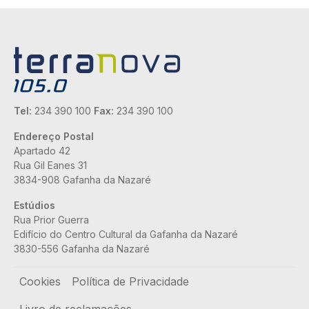
Tel:
234 390 100
Fax:
234 390 100
Endereço Postal
Apartado 42
Rua Gil Eanes 31
3834-908 Gafanha da Nazaré
Estúdios
Rua Prior Guerra
Edifício do Centro Cultural da Gafanha da Nazaré
3830-556 Gafanha da Nazaré
Rodapé
Cookies
Política de Privacidade
Livro de reclamações