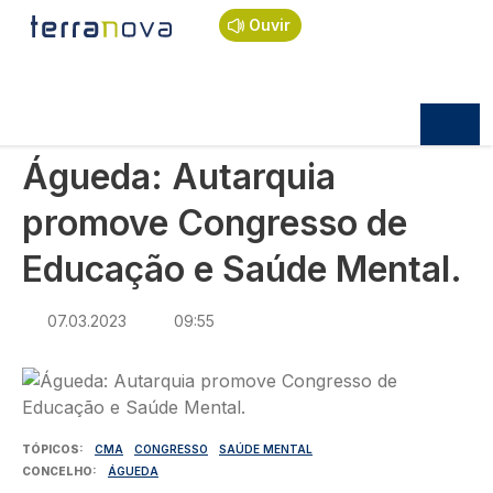
Navegação estrutural
Passar para o conteúdo principal
Início
Notícias
Política
Ouvir
Águeda: Autarquia promove Congresso de
Educação e Saúde Mental.
POLÍTICA
Águeda: Autarquia
promove Congresso de
Educação e Saúde Mental.
07.03.2023
09:55
Imagem
TÓPICOS
CMA
CONGRESSO
SAÚDE MENTAL
CONCELHO
ÁGUEDA