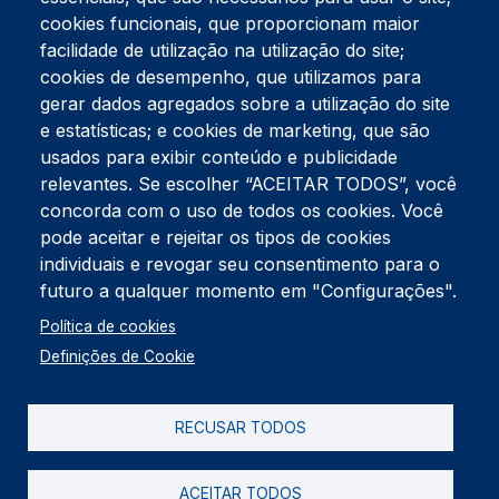
cookies funcionais, que proporcionam maior
facilidade de utilização na utilização do site;
Tel:
234 390 100
Fax:
234 390 100
cookies de desempenho, que utilizamos para
Endereço Postal
gerar dados agregados sobre a utilização do site
Apartado 42
e estatísticas; e cookies de marketing, que são
Rua Gil Eanes 31
usados para exibir conteúdo e publicidade
3834-908 Gafanha da Nazaré
relevantes. Se escolher “ACEITAR TODOS”, você
concorda com o uso de todos os cookies. Você
Estúdios
pode aceitar e rejeitar os tipos de cookies
Rua Prior Guerra
Edifício do Centro Cultural da Gafanha da Nazaré
individuais e revogar seu consentimento para o
3830-556 Gafanha da Nazaré
futuro a qualquer momento em "Configurações".
Rodapé
Política de cookies
Cookies
Política de Privacidade
Definições de Cookie
Livro de reclamações
RECUSAR TODOS
2026 @ Informação de Copyright
ACEITAR TODOS