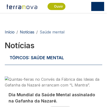
Passar para o conteúdo principal
Ouvir
Navegação estrutural
Início
Notícias
Saúde mental
Notícias
TÓPICOS:
SAÚDE MENTAL
Imagem
Dia Mundial da Saúde Mental assinalado
na Gafanha da Nazaré.