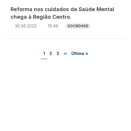
Reforma nos cuidados de Saúde Mental
chega à Região Centro.
30.06.2023
10:49
SOCIEDADE
Paginação
Página
Página
Página
Próxima página
Última página
1
2
3
››
Última »