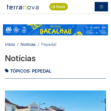
Passar para o conteúdo principal
Ouvir
Navegação estrutural
Início
Notícias
Pepedal
Notícias
TÓPICOS:
PEPEDAL
Imagem