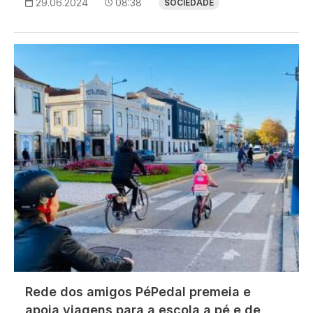
29.06.2024
08:38
SOCIEDADE
Imagem
Rede dos amigos PéPedal premeia e
apoia viagens para a escola a pé e de